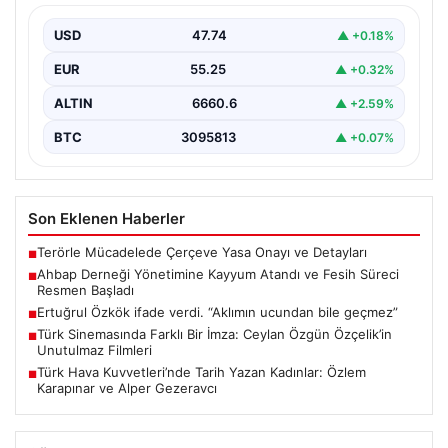
İstanbul Asliye Hukuk Mahkemesi, son zamanlarda
kamuoyunda geniş yankı bulan Ahbap Derneği ile ilgili…
USD
47.74
▲ +0.18%
EUR
55.25
▲ +0.32%
ALTIN
6660.6
▲ +2.59%
BTC
3095813
▲ +0.07%
Son Eklenen Haberler
Terörle Mücadelede Çerçeve Yasa Onayı ve Detayları
■
Ahbap Derneği Yönetimine Kayyum Atandı ve Fesih Süreci
■
Resmen Başladı
Ertuğrul Özkök ifade verdi. “Aklımın ucundan bile geçmez”
■
Türk Sinemasında Farklı Bir İmza: Ceylan Özgün Özçelik’in
■
Unutulmaz Filmleri
Türk Hava Kuvvetleri’nde Tarih Yazan Kadınlar: Özlem
■
Karapınar ve Alper Gezeravcı