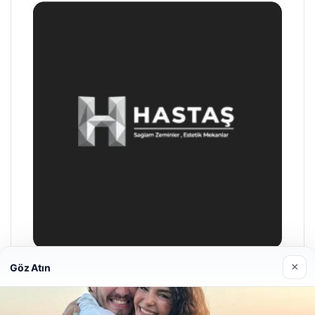
×
Göz Atın
Prenses Night Club
29/04/2026