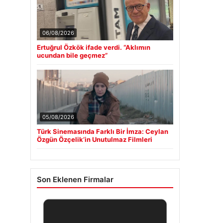
06/08/2026
Ertuğrul Özkök ifade verdi. “Aklımın
ucundan bile geçmez”
05/08/2026
Türk Sinemasında Farklı Bir İmza: Ceylan
Özgün Özçelik’in Unutulmaz Filmleri
Son Eklenen Firmalar