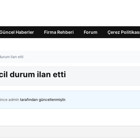
Güncel Haberler
Firma Rehberi
Forum
Çerez Politikas
urum ilan etti
il durum ilan etti
 önce
admin
tarafından güncellenmiştir.