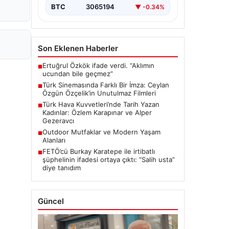
BTC
3065194
▼ -0.34%
Son Eklenen Haberler
Ertuğrul Özkök ifade verdi. “Aklımın
■
ucundan bile geçmez”
Türk Sinemasında Farklı Bir İmza: Ceylan
■
Özgün Özçelik’in Unutulmaz Filmleri
Türk Hava Kuvvetleri’nde Tarih Yazan
■
Kadınlar: Özlem Karapınar ve Alper
Gezeravcı
Outdoor Mutfaklar ve Modern Yaşam
■
Alanları
FETÖ’cü Burkay Karatepe ile irtibatlı
■
şüphelinin ifadesi ortaya çıktı: “Salih usta”
diye tanıdım
Güncel