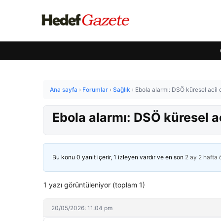
Ana sayfa
›
Forumlar
›
Sağlık
›
Ebola alarmı: DSÖ küresel acil d
Ebola alarmı: DSÖ küresel ac
Bu konu 0 yanıt içerir, 1 izleyen vardır ve en son
2 ay 2 hafta
1 yazı görüntüleniyor (toplam 1)
20/05/2026: 11:04 pm