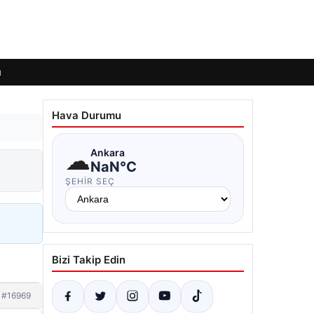
ı
Hava Durumu
☁
Ankara
NaN°C
ŞEHIR SEÇ
Bizi Takip Edin
#16969