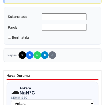
Kullanıcı adı:
Parola:
Beni hatırla
Paylaş:
Hava Durumu
☁
Ankara
NaN°C
ŞEHIR SEÇ