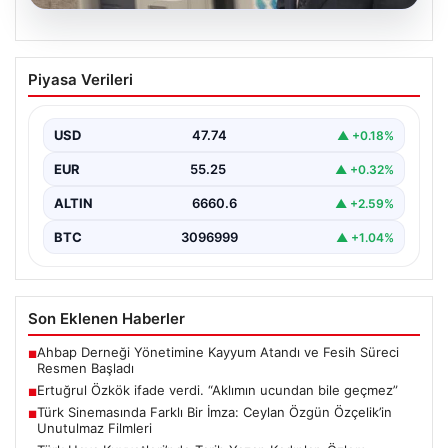
06.08.2026
Ertuğrul Özkök ifade verdi. “Aklımın
Piyasa Verileri
ucundan bile geçmez”
USD
47.74
▲ +0.18%
EUR
55.25
▲ +0.32%
ALTIN
6660.6
▲ +2.59%
BTC
3096999
▲ +1.04%
Son Eklenen Haberler
Ahbap Derneği Yönetimine Kayyum Atandı ve Fesih Süreci
■
Resmen Başladı
Ertuğrul Özkök ifade verdi. “Aklımın ucundan bile geçmez”
■
Türk Sinemasında Farklı Bir İmza: Ceylan Özgün Özçelik’in
■
Unutulmaz Filmleri