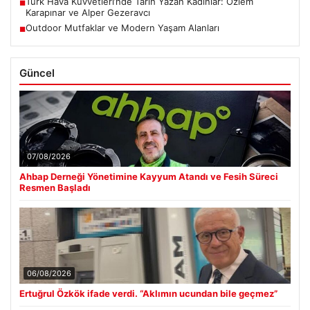
Türk Hava Kuvvetleri’nde Tarih Yazan Kadınlar: Özlem
■
Karapınar ve Alper Gezeravcı
Outdoor Mutfaklar ve Modern Yaşam Alanları
■
Güncel
07/08/2026
Ahbap Derneği Yönetimine Kayyum Atandı ve Fesih Süreci
Resmen Başladı
06/08/2026
Ertuğrul Özkök ifade verdi. “Aklımın ucundan bile geçmez”