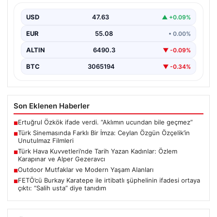
Filmleri
USD
47.63
▲ +0.09%
Türk sinemasında kendine özgü ve etkileyici bir anlatım
diliyle tanınan yönetmen Ceylan Özgün Özçelik,…
EUR
55.08
• 0.00%
ALTIN
6490.3
▼ -0.09%
BTC
3065194
▼ -0.34%
Son Eklenen Haberler
Ertuğrul Özkök ifade verdi. “Aklımın ucundan bile geçmez”
■
Türk Sinemasında Farklı Bir İmza: Ceylan Özgün Özçelik’in
■
Unutulmaz Filmleri
Türk Hava Kuvvetleri’nde Tarih Yazan Kadınlar: Özlem
■
Karapınar ve Alper Gezeravcı
Outdoor Mutfaklar ve Modern Yaşam Alanları
■
FETÖ’cü Burkay Karatepe ile irtibatlı şüphelinin ifadesi ortaya
■
çıktı: “Salih usta” diye tanıdım