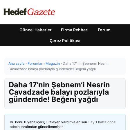
Güncel Haberler
Firma Rehberi
Forum
Çerez Politikası
Ana sayfa
›
Forumlar
›
Magazin
›
Daha 17’nin Şebnem’i Nesrin
Cavadzade balayı pozlarıyla gündemde! Beğeni yağdı
Daha 17’nin Şebnem’i Nesrin
Cavadzade balayı pozlarıyla
gündemde! Beğeni yağdı
Bu konu 0 yanıt içerir, 1 izleyen vardır ve en son
1 ay 1 hafta önce
admin
tarafından güncellenmiştir.