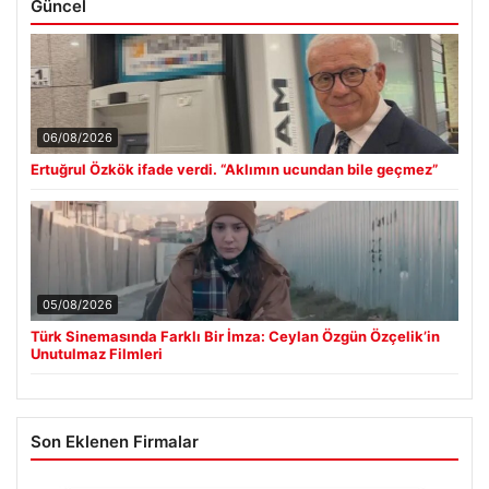
Güncel
06/08/2026
Ertuğrul Özkök ifade verdi. “Aklımın ucundan bile geçmez”
05/08/2026
Türk Sinemasında Farklı Bir İmza: Ceylan Özgün Özçelik’in
Unutulmaz Filmleri
Son Eklenen Firmalar