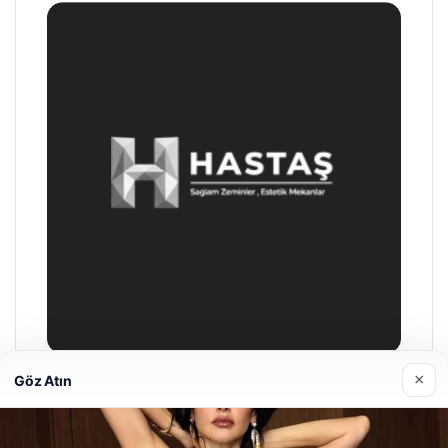
×
Göz Atın
Prenses Night Club
29/04/2026