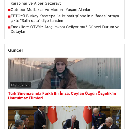
Karapınar ve Alper Gezeravcı
Outdoor Mutfaklar ve Modern Yaşam Alanları
■
FETÖ’cü Burkay Karatepe ile irtibatlı şüphelinin ifadesi ortaya
■
çıktı: “Salih usta” diye tanıdım
Emeklilere ÖTV’siz Araç İmkanı Geliyor mu? Güncel Durum ve
■
Detaylar
Güncel
05/08/2026
Türk Sinemasında Farklı Bir İmza: Ceylan Özgün Özçelik’in
Unutulmaz Filmleri