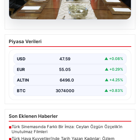
05.08.2026
Türk Hava Kuvvetleri’nde Tarih Yazan
Piyasa Verileri
Kadınlar: Özlem Karapınar ve Alper
Gezeravcı
USD
47.59
▲ +0.08%
Türkiye'nin savunma ve askeri tarihine yeni bir sayfa
ekleyen YAŞ kararları, Türk Hava Kuvvetleri'nde…
EUR
55.05
▲ +0.29%
ALTIN
6496.0
▲ +4.25%
BTC
3074000
▲ +0.83%
Son Eklenen Haberler
Türk Sinemasında Farklı Bir İmza: Ceylan Özgün Özçelik’in
■
Unutulmaz Filmleri
Türk Hava Kuvvetleri’nde Tarih Yazan Kadınlar: Özlem
■