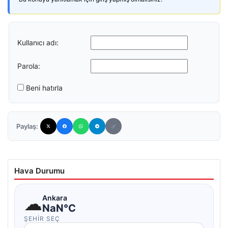
Kullanıcı adı:
Parola:
Beni hatırla
Paylaş:
Hava Durumu
☁
Ankara
NaN°C
ŞEHIR SEÇ