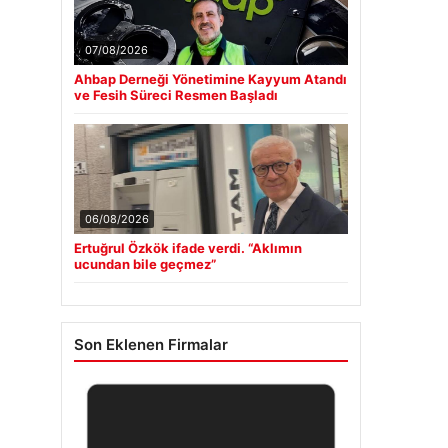
07/08/2026
Ahbap Derneği Yönetimine Kayyum Atandı
ve Fesih Süreci Resmen Başladı
06/08/2026
Ertuğrul Özkök ifade verdi. “Aklımın
ucundan bile geçmez”
Son Eklenen Firmalar