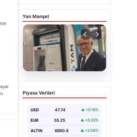
Yan Manşet
ece
06.08.2026
osyal
Ertuğrul Özkök ifade
Piyasa Verileri
rı
verdi. “Aklımın ucundan
bile geçmez”
USD
47.74
▲ +0.18%
EUR
55.25
▲ +0.32%
ALTIN
6660.6
▲ +2.59%