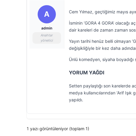
Cem Yılmaz, geçtiğimiz mayıs ayı
A
İsminin ‘GORA 4 GORA’ olacağı açı
admin
dair kareleri de zaman zaman sos
Anahtar
yönetici
Yayın tarihi henüz belli olmayan 
değişikliğiyle bir kez daha adından
Ünlü komedyen, siyaha boyadığı saç
YORUM YAĞDI
Setten paylaştığı son karelerde a
medya kullanıcılarından ‘Arif Işık 
yapıldı.
1 yazı görüntüleniyor (toplam 1)