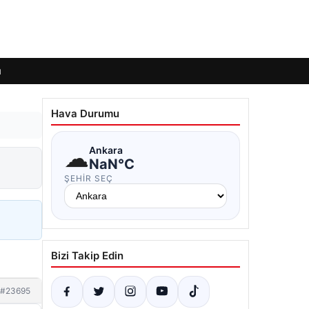
ı
Hava Durumu
☁
Ankara
NaN°C
ŞEHIR SEÇ
Bizi Takip Edin
#23695