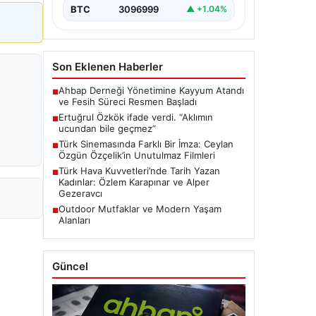
BTC
3096999
▲ +1.04%
Son Eklenen Haberler
Ahbap Derneği Yönetimine Kayyum Atandı
■
ve Fesih Süreci Resmen Başladı
Ertuğrul Özkök ifade verdi. “Aklımın
■
ucundan bile geçmez”
Türk Sinemasında Farklı Bir İmza: Ceylan
■
Özgün Özçelik’in Unutulmaz Filmleri
Türk Hava Kuvvetleri’nde Tarih Yazan
■
Kadınlar: Özlem Karapınar ve Alper
Gezeravcı
Outdoor Mutfaklar ve Modern Yaşam
■
Alanları
Güncel