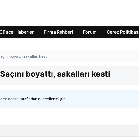
Güncel Haberler
Firma Rehberi
Forum
Çerez Politikas
çını boyattı, sakalları kesti
Saçını boyattı, sakalları kesti
 önce
admin
tarafından güncellenmiştir.