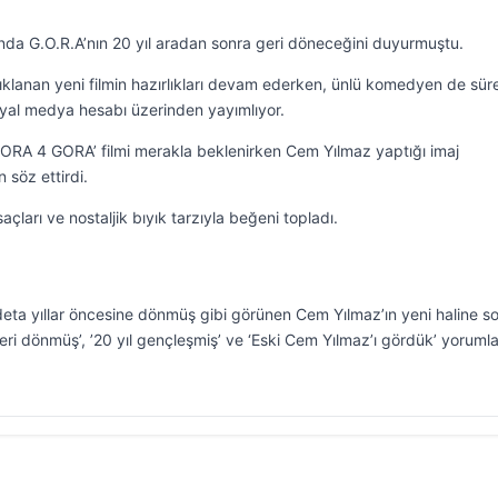
nda G.O.R.A’nın 20 yıl aradan sonra geri döneceğini duyurmuştu.
klanan yeni filmin hazırlıkları devam ederken, ünlü komedyen de sür
yal medya hesabı üzerinden yayımlıyor.
‘GORA 4 GORA’ filmi merakla beklenirken Cem Yılmaz yaptığı imaj
 söz ettirdi.
ları ve nostaljik bıyık tarzıyla beğeni topladı.
deta yıllar öncesine dönmüş gibi görünen Cem Yılmaz’ın yeni haline s
geri dönmüş’, ’20 yıl gençleşmiş’ ve ‘Eski Cem Yılmaz’ı gördük’ yorumla