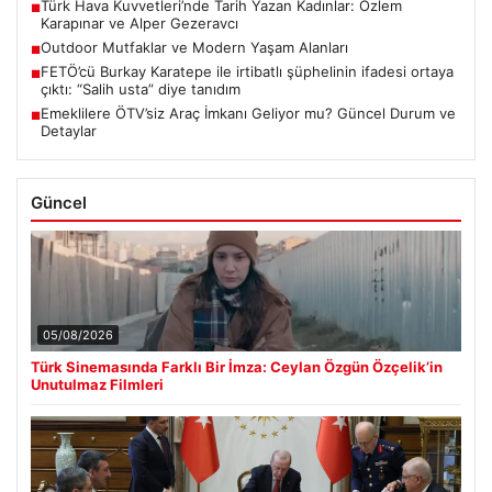
Türk Hava Kuvvetleri’nde Tarih Yazan Kadınlar: Özlem
■
Karapınar ve Alper Gezeravcı
Outdoor Mutfaklar ve Modern Yaşam Alanları
■
FETÖ’cü Burkay Karatepe ile irtibatlı şüphelinin ifadesi ortaya
■
çıktı: “Salih usta” diye tanıdım
Emeklilere ÖTV’siz Araç İmkanı Geliyor mu? Güncel Durum ve
■
Detaylar
Güncel
05/08/2026
Türk Sinemasında Farklı Bir İmza: Ceylan Özgün Özçelik’in
Unutulmaz Filmleri