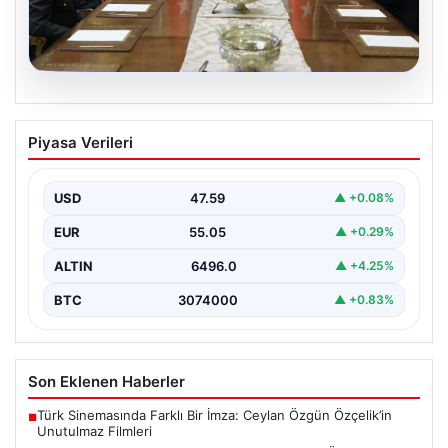
05.08.2026
Türk Hava Kuvvetleri’nde Tarih Yazan
Piyasa Verileri
Kadınlar: Özlem Karapınar ve Alper
Gezeravcı
USD
47.59
▲ +0.08%
Türkiye'nin savunma ve askeri tarihine yeni bir sayfa
ekleyen YAŞ kararları, Türk Hava Kuvvetleri'nde…
EUR
55.05
▲ +0.29%
ALTIN
6496.0
▲ +4.25%
BTC
3074000
▲ +0.83%
Son Eklenen Haberler
Türk Sinemasında Farklı Bir İmza: Ceylan Özgün Özçelik’in
■
Unutulmaz Filmleri