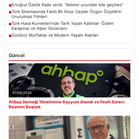
Ertuğrul Özkök ifade verdi. “Aklımın ucundan bile geçmez”
■
Türk Sinemasında Farklı Bir İmza: Ceylan Özgün Özçelik’in
■
Unutulmaz Filmleri
Türk Hava Kuvvetleri’nde Tarih Yazan Kadınlar: Özlem
■
Karapınar ve Alper Gezeravcı
Outdoor Mutfaklar ve Modern Yaşam Alanları
■
Güncel
07/08/2026
Ahbap Derneği Yönetimine Kayyum Atandı ve Fesih Süreci
Resmen Başladı