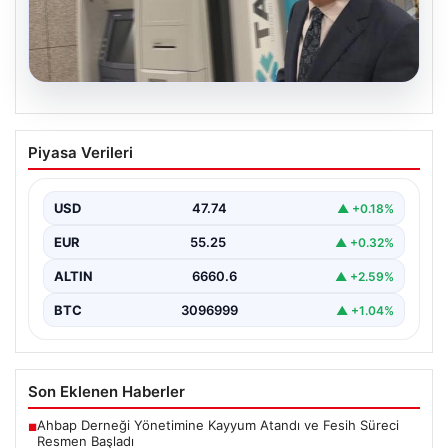
06.08.2026
Ertuğrul Özkök ifade verdi. “Aklımın
Piyasa Verileri
ucundan bile geçmez”
USD
47.74
▲ +0.18%
EUR
55.25
▲ +0.32%
ALTIN
6660.6
▲ +2.59%
BTC
3096999
▲ +1.04%
Son Eklenen Haberler
Ahbap Derneği Yönetimine Kayyum Atandı ve Fesih Süreci
■
Resmen Başladı