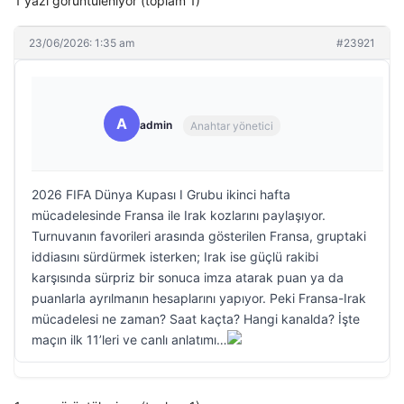
1 yazı görüntüleniyor (toplam 1)
23/06/2026: 1:35 am
#23921
A
admin
Anahtar yönetici
2026 FIFA Dünya Kupası I Grubu ikinci hafta
mücadelesinde Fransa ile Irak kozlarını paylaşıyor.
Turnuvanın favorileri arasında gösterilen Fransa, gruptaki
iddiasını sürdürmek isterken; Irak ise güçlü rakibi
karşısında sürpriz bir sonuca imza atarak puan ya da
puanlarla ayrılmanın hesaplarını yapıyor. Peki Fransa-Irak
mücadelesi ne zaman? Saat kaçta? Hangi kanalda? İşte
maçın ilk 11’leri ve canlı anlatımı…