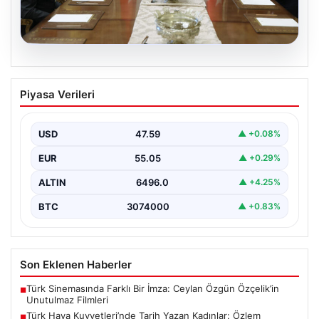
05.08.2026
Türk Hava Kuvvetleri’nde Tarih Yazan
Piyasa Verileri
Kadınlar: Özlem Karapınar ve Alper
Gezeravcı
USD
47.59
▲ +0.08%
Türkiye'nin savunma ve askeri tarihine yeni bir sayfa
ekleyen YAŞ kararları, Türk Hava Kuvvetleri'nde…
EUR
55.05
▲ +0.29%
ALTIN
6496.0
▲ +4.25%
BTC
3074000
▲ +0.83%
Son Eklenen Haberler
Türk Sinemasında Farklı Bir İmza: Ceylan Özgün Özçelik’in
■
Unutulmaz Filmleri
Türk Hava Kuvvetleri’nde Tarih Yazan Kadınlar: Özlem
■