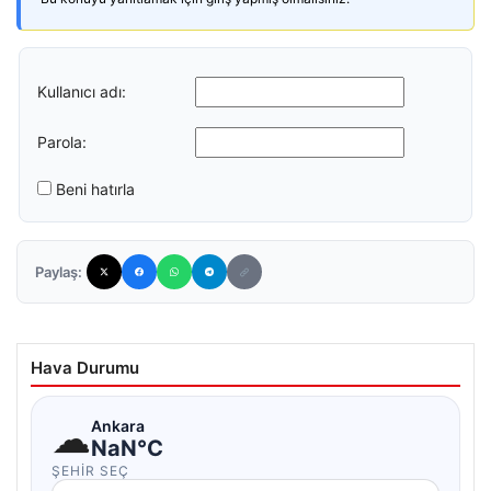
Kullanıcı adı:
Parola:
Beni hatırla
Paylaş:
Hava Durumu
☁
Ankara
NaN°C
ŞEHIR SEÇ