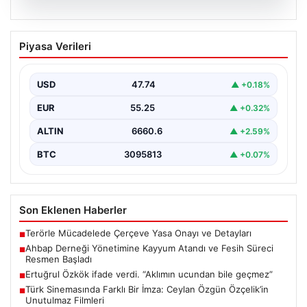
07.08.2026
Ahbap Derneği Yönetimine Kayyum
Piyasa Verileri
Atandı ve Fesih Süreci Resmen Başladı
İstanbul Asliye Hukuk Mahkemesi, son zamanlarda
kamuoyunda geniş yankı bulan Ahbap Derneği ile ilgili…
USD
47.74
▲ +0.18%
EUR
55.25
▲ +0.32%
ALTIN
6660.6
▲ +2.59%
BTC
3095813
▲ +0.07%
Son Eklenen Haberler
Terörle Mücadelede Çerçeve Yasa Onayı ve Detayları
■
Ahbap Derneği Yönetimine Kayyum Atandı ve Fesih Süreci
■
Resmen Başladı
Ertuğrul Özkök ifade verdi. “Aklımın ucundan bile geçmez”
■
Türk Sinemasında Farklı Bir İmza: Ceylan Özgün Özçelik’in
■
Unutulmaz Filmleri