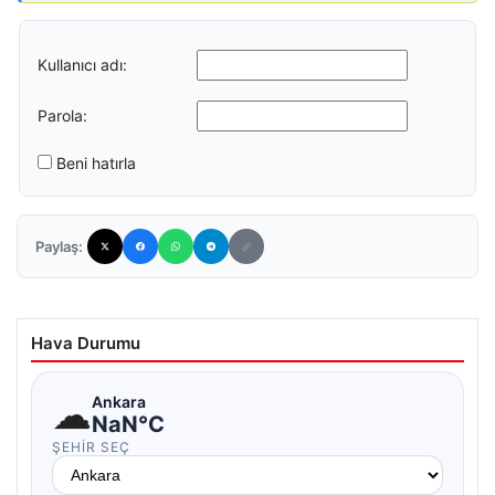
Kullanıcı adı:
Parola:
Beni hatırla
Paylaş:
Hava Durumu
☁
Ankara
NaN°C
ŞEHIR SEÇ