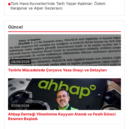
Türk Hava Kuvvetleri’nde Tarih Yazan Kadınlar: Özlem
■
Karapınar ve Alper Gezeravcı
Güncel
08/08/2026
Terörle Mücadelede Çerçeve Yasa Onayı ve Detayları
07/08/2026
Ahbap Derneği Yönetimine Kayyum Atandı ve Fesih Süreci
Resmen Başladı