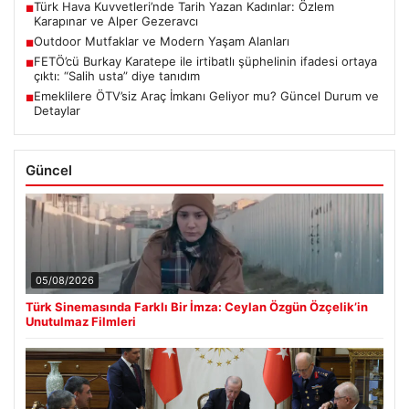
Türk Hava Kuvvetleri’nde Tarih Yazan Kadınlar: Özlem
■
Karapınar ve Alper Gezeravcı
Outdoor Mutfaklar ve Modern Yaşam Alanları
■
FETÖ’cü Burkay Karatepe ile irtibatlı şüphelinin ifadesi ortaya
■
çıktı: “Salih usta” diye tanıdım
Emeklilere ÖTV’siz Araç İmkanı Geliyor mu? Güncel Durum ve
■
Detaylar
Güncel
05/08/2026
Türk Sinemasında Farklı Bir İmza: Ceylan Özgün Özçelik’in
Unutulmaz Filmleri