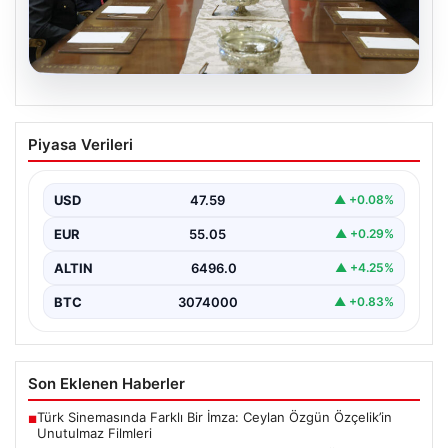
05.08.2026
Türk Hava Kuvvetleri’nde Tarih Yazan
Piyasa Verileri
Kadınlar: Özlem Karapınar ve Alper
Gezeravcı
USD
47.59
▲ +0.08%
Türkiye'nin savunma ve askeri tarihine yeni bir sayfa
ekleyen YAŞ kararları, Türk Hava Kuvvetleri'nde…
EUR
55.05
▲ +0.29%
ALTIN
6496.0
▲ +4.25%
BTC
3074000
▲ +0.83%
Son Eklenen Haberler
Türk Sinemasında Farklı Bir İmza: Ceylan Özgün Özçelik’in
■
Unutulmaz Filmleri