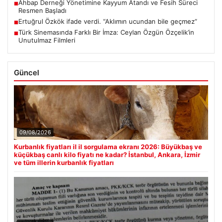
Ahbap Derneği Yönetimine Kayyum Atandı ve Fesih Süreci
■
Resmen Başladı
Ertuğrul Özkök ifade verdi. “Aklımın ucundan bile geçmez”
■
Türk Sinemasında Farklı Bir İmza: Ceylan Özgün Özçelik’in
■
Unutulmaz Filmleri
Güncel
09/08/2026
Kurbanlık fiyatları il il sorgulama ekranı 2026: Büyükbaş ve
küçükbaş canlı kilo fiyatı ne kadar? İstanbul, Ankara, İzmir
ve tüm illerin kurbanlık fiyatları