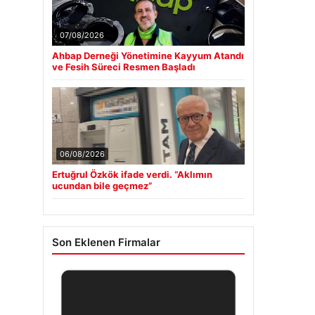
07/08/2026
Ahbap Derneği Yönetimine Kayyum Atandı
ve Fesih Süreci Resmen Başladı
06/08/2026
Ertuğrul Özkök ifade verdi. “Aklımın
ucundan bile geçmez”
Son Eklenen Firmalar