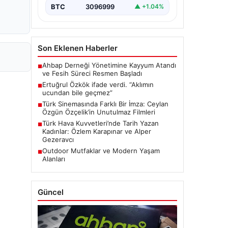
BTC
3096999
▲ +1.04%
Son Eklenen Haberler
Ahbap Derneği Yönetimine Kayyum Atandı
■
ve Fesih Süreci Resmen Başladı
Ertuğrul Özkök ifade verdi. “Aklımın
■
ucundan bile geçmez”
Türk Sinemasında Farklı Bir İmza: Ceylan
■
Özgün Özçelik’in Unutulmaz Filmleri
Türk Hava Kuvvetleri’nde Tarih Yazan
■
Kadınlar: Özlem Karapınar ve Alper
Gezeravcı
Outdoor Mutfaklar ve Modern Yaşam
■
Alanları
Güncel