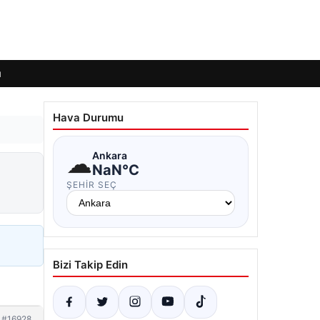
ı
Hava Durumu
☁
Ankara
NaN°C
ŞEHIR SEÇ
Bizi Takip Edin
#16928