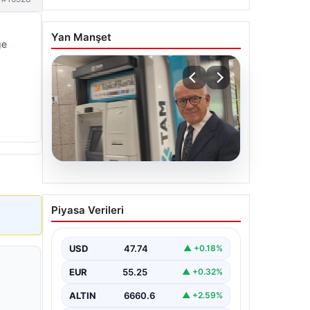
Yan Manşet
ge
06.08.2026
Ertuğrul Özkök ifade
Piyasa Verileri
verdi. “Aklımın ucundan
bile geçmez”
USD
47.74
▲ +0.18%
EUR
55.25
▲ +0.32%
ALTIN
6660.6
▲ +2.59%