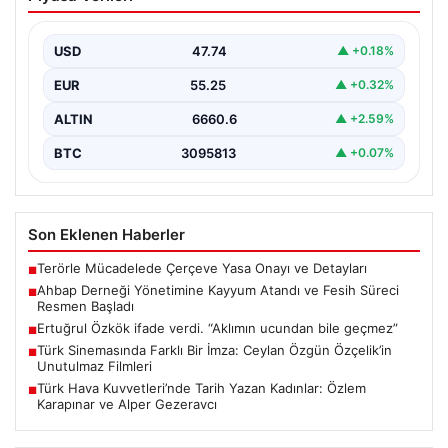
Atandı ve Fesih Süreci Resmen Başladı
İstanbul Asliye Hukuk Mahkemesi, son zamanlarda
kamuoyunda geniş yankı bulan Ahbap Derneği ile ilgili…
USD
47.74
▲ +0.18%
EUR
55.25
▲ +0.32%
ALTIN
6660.6
▲ +2.59%
BTC
3095813
▲ +0.07%
Son Eklenen Haberler
Terörle Mücadelede Çerçeve Yasa Onayı ve Detayları
■
Ahbap Derneği Yönetimine Kayyum Atandı ve Fesih Süreci
■
Resmen Başladı
Ertuğrul Özkök ifade verdi. “Aklımın ucundan bile geçmez”
■
Türk Sinemasında Farklı Bir İmza: Ceylan Özgün Özçelik’in
■
Unutulmaz Filmleri
Türk Hava Kuvvetleri’nde Tarih Yazan Kadınlar: Özlem
■
Karapınar ve Alper Gezeravcı