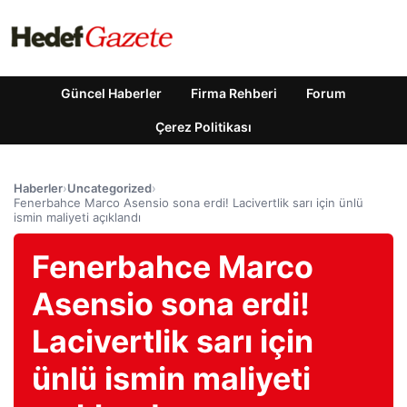
Güncel Haberler
Firma Rehberi
Forum
Çerez Politikası
Haberler
›
Uncategorized
›
Fenerbahce Marco Asensio sona erdi! Lacivertlik sarı için ünlü
ismin maliyeti açıklandı
Fenerbahce Marco
Asensio sona erdi!
Lacivertlik sarı için
ünlü ismin maliyeti