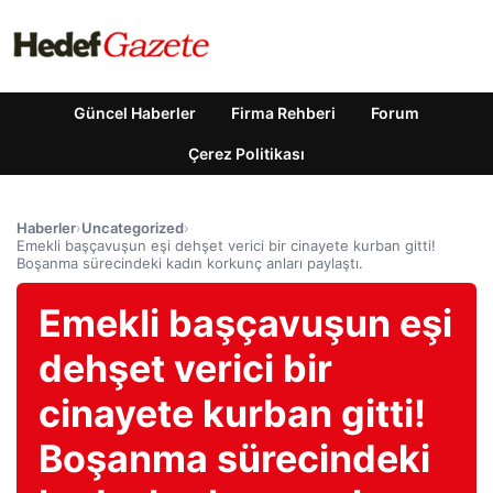
Güncel Haberler
Firma Rehberi
Forum
Çerez Politikası
Haberler
›
Uncategorized
›
Emekli başçavuşun eşi dehşet verici bir cinayete kurban gitti!
Boşanma sürecindeki kadın korkunç anları paylaştı.
Emekli başçavuşun eşi
dehşet verici bir
cinayete kurban gitti!
Boşanma sürecindeki