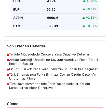
USD
47.74
▲ +0.18%
EUR
55.25
▲ +0.32%
ALTIN
6660.6
▲ +2.59%
BTC
3095813
▲ +0.07%
Son Eklenen Haberler
Terörle Mücadelede Çerçeve Yasa Onayı ve Detayları
■
Ahbap Derneği Yönetimine Kayyum Atandı ve Fesih Süreci
■
Resmen Başladı
Ertuğrul Özkök ifade verdi. “Aklımın ucundan bile geçmez”
■
Türk Sinemasında Farklı Bir İmza: Ceylan Özgün Özçelik’in
■
Unutulmaz Filmleri
Türk Hava Kuvvetleri’nde Tarih Yazan Kadınlar: Özlem
■
Karapınar ve Alper Gezeravcı
Güncel