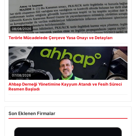
08/08/2026
Terörle Mücadelede Çerçeve Yasa Onayı ve Detayları
07/08/2026
Ahbap Derneği Yönetimine Kayyum Atandı ve Fesih Süreci
Resmen Başladı
Son Eklenen Firmalar