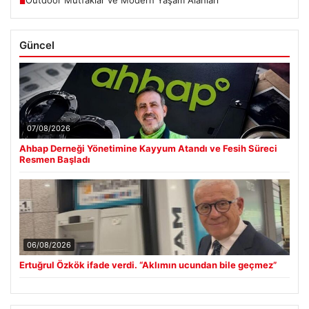
Outdoor Mutfaklar ve Modern Yaşam Alanları
■
Güncel
07/08/2026
Ahbap Derneği Yönetimine Kayyum Atandı ve Fesih Süreci
Resmen Başladı
06/08/2026
Ertuğrul Özkök ifade verdi. “Aklımın ucundan bile geçmez”