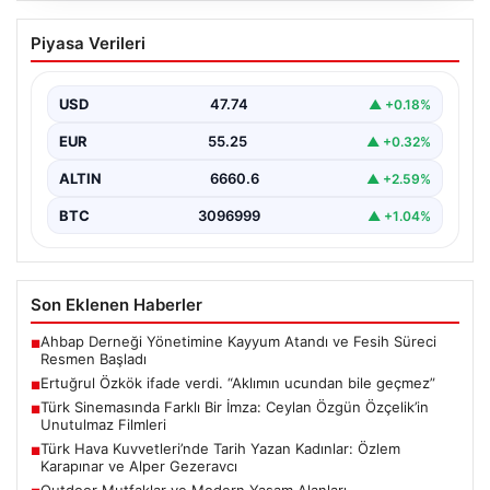
Ertuğrul Özkök ifade verdi. “Aklımın
Piyasa Verileri
ucundan bile geçmez”
USD
47.74
▲ +0.18%
EUR
55.25
▲ +0.32%
ALTIN
6660.6
▲ +2.59%
BTC
3096999
▲ +1.04%
Son Eklenen Haberler
Ahbap Derneği Yönetimine Kayyum Atandı ve Fesih Süreci
■
Resmen Başladı
Ertuğrul Özkök ifade verdi. “Aklımın ucundan bile geçmez”
■
Türk Sinemasında Farklı Bir İmza: Ceylan Özgün Özçelik’in
■
Unutulmaz Filmleri
Türk Hava Kuvvetleri’nde Tarih Yazan Kadınlar: Özlem
■
Karapınar ve Alper Gezeravcı