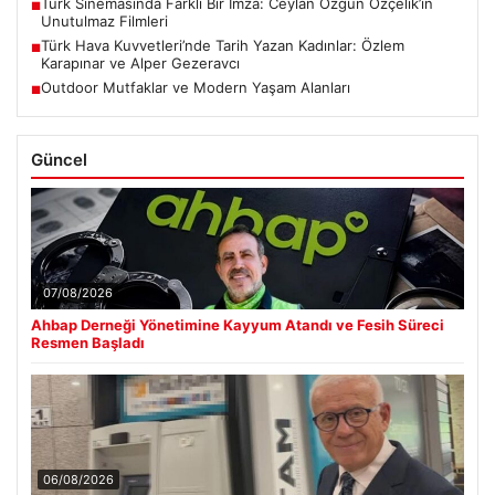
Türk Sinemasında Farklı Bir İmza: Ceylan Özgün Özçelik’in
■
Unutulmaz Filmleri
Türk Hava Kuvvetleri’nde Tarih Yazan Kadınlar: Özlem
■
Karapınar ve Alper Gezeravcı
Outdoor Mutfaklar ve Modern Yaşam Alanları
■
Güncel
07/08/2026
Ahbap Derneği Yönetimine Kayyum Atandı ve Fesih Süreci
Resmen Başladı
06/08/2026