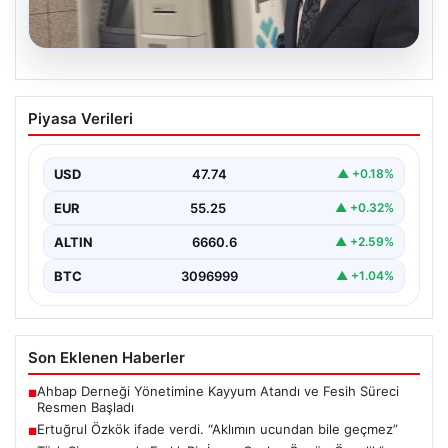
05.08.2026
Türk Sinemasında Farklı Bir İmza:
Piyasa Verileri
Ceylan Özgün Özçelik’in Unutulmaz
Filmleri
USD
47.74
▲ +0.18%
Türk sinemasında kendine özgü ve etkileyici bir anlatım
diliyle tanınan yönetmen Ceylan Özgün Özçelik,…
EUR
55.25
▲ +0.32%
ALTIN
6660.6
▲ +2.59%
BTC
3096999
▲ +1.04%
Son Eklenen Haberler
Ahbap Derneği Yönetimine Kayyum Atandı ve Fesih Süreci
■
Resmen Başladı
Ertuğrul Özkök ifade verdi. “Aklımın ucundan bile geçmez”
■