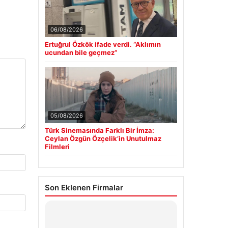
06/08/2026
Ertuğrul Özkök ifade verdi. “Aklımın
ucundan bile geçmez”
05/08/2026
Türk Sinemasında Farklı Bir İmza:
Ceylan Özgün Özçelik’in Unutulmaz
Filmleri
Son Eklenen Firmalar