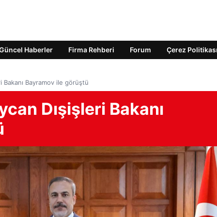
Güncel Haberler
Firma Rehberi
Forum
Çerez Politikas
i Bakanı Bayramov ile görüştü
can Dışişleri Bakanı
ü