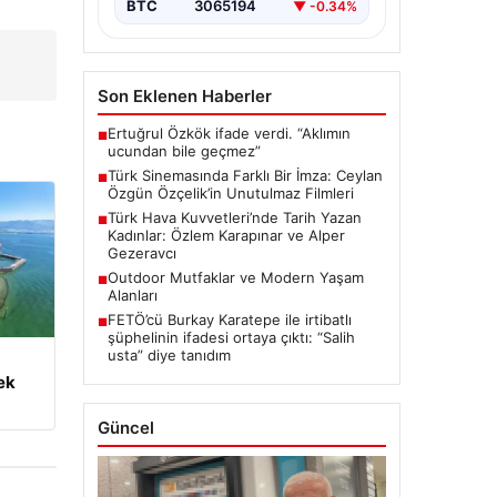
BTC
3065194
▼ -0.34%
Son Eklenen Haberler
Ertuğrul Özkök ifade verdi. “Aklımın
■
ucundan bile geçmez”
Türk Sinemasında Farklı Bir İmza: Ceylan
■
Özgün Özçelik’in Unutulmaz Filmleri
Türk Hava Kuvvetleri’nde Tarih Yazan
■
Kadınlar: Özlem Karapınar ve Alper
Gezeravcı
Outdoor Mutfaklar ve Modern Yaşam
■
Alanları
FETÖ’cü Burkay Karatepe ile irtibatlı
■
şüphelinin ifadesi ortaya çıktı: “Salih
usta” diye tanıdım
ek
Güncel