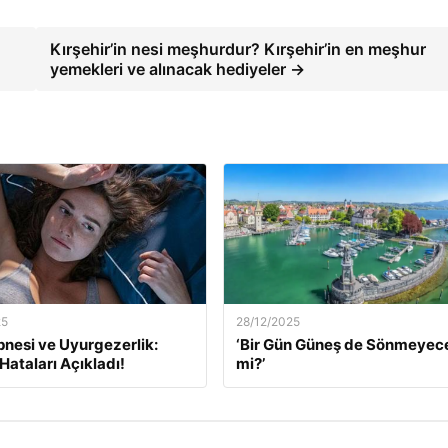
Kırşehir’in nesi meşhurdur? Kırşehir’in en meşhur
yemekleri ve alınacak hediyeler →
25
28/12/2025
nesi ve Uyurgezerlik:
‘Bir Gün Güneş de Sönmeyec
ataları Açıkladı!
mi?’