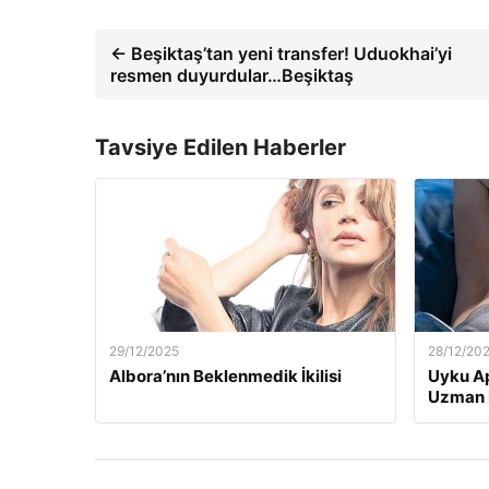
← Beşiktaş’tan yeni transfer! Uduokhai’yi
resmen duyurdular…Beşiktaş
Tavsiye Edilen Haberler
29/12/2025
28/12/20
Albora’nın Beklenmedik İkilisi
Uyku Ap
Uzman H