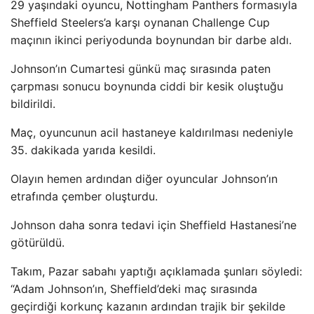
29 yaşındaki oyuncu, Nottingham Panthers formasıyla
Sheffield Steelers’a karşı oynanan Challenge Cup
maçının ikinci periyodunda boynundan bir darbe aldı.
Johnson’ın Cumartesi günkü maç sırasında paten
çarpması sonucu boynunda ciddi bir kesik oluştuğu
bildirildi.
Maç, oyuncunun acil hastaneye kaldırılması nedeniyle
35. dakikada yarıda kesildi.
Olayın hemen ardından diğer oyuncular Johnson’ın
etrafında çember oluşturdu.
Johnson daha sonra tedavi için Sheffield Hastanesi’ne
götürüldü.
Takım, Pazar sabahı yaptığı açıklamada şunları söyledi:
“Adam Johnson’ın, Sheffield’deki maç sırasında
geçirdiği korkunç kazanın ardından trajik bir şekilde