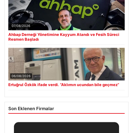
07/08/2026
Ahbap Derneği Yönetimine Kayyum Atandı ve Fesih Süreci
Resmen Başladı
06/08/2026
Ertuğrul Özkök ifade verdi. “Aklımın ucundan bile geçmez”
Son Eklenen Firmalar