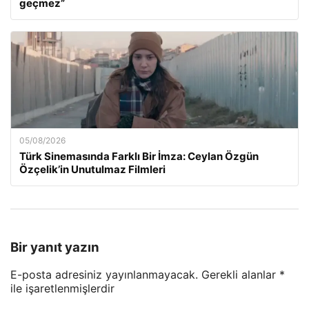
geçmez”
05/08/2026
Türk Sinemasında Farklı Bir İmza: Ceylan Özgün
Özçelik’in Unutulmaz Filmleri
Bir yanıt yazın
E-posta adresiniz yayınlanmayacak.
Gerekli alanlar
*
ile işaretlenmişlerdir