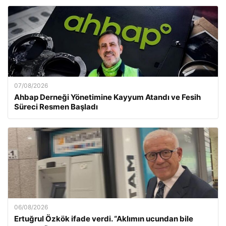
07/08/2026
Ahbap Derneği Yönetimine Kayyum Atandı ve Fesih
Süreci Resmen Başladı
06/08/2026
Ertuğrul Özkök ifade verdi. “Aklımın ucundan bile