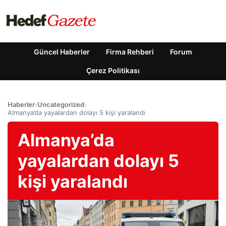
Güncel Haberler
Firma Rehberi
Forum
Çerez Politikası
Haberler
›
Uncategorized
›
Almanya’da yayalardan dolayı 5 kişi yaralandı
Almanya’da
yayalardan dolayı 5
kişi yaralandı