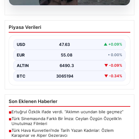
05.08.2026
Türk Sinemasında Farklı Bir İmza:
Piyasa Verileri
Ceylan Özgün Özçelik’in Unutulmaz
Filmleri
USD
47.63
▲ +0.09%
Türk sinemasında kendine özgü ve etkileyici bir anlatım
diliyle tanınan yönetmen Ceylan Özgün Özçelik,…
EUR
55.08
• 0.00%
ALTIN
6490.3
▼ -0.09%
BTC
3065194
▼ -0.34%
Son Eklenen Haberler
Ertuğrul Özkök ifade verdi. “Aklımın ucundan bile geçmez”
■
Türk Sinemasında Farklı Bir İmza: Ceylan Özgün Özçelik’in
■
Unutulmaz Filmleri
Türk Hava Kuvvetleri’nde Tarih Yazan Kadınlar: Özlem
■
Karapınar ve Alper Gezeravcı