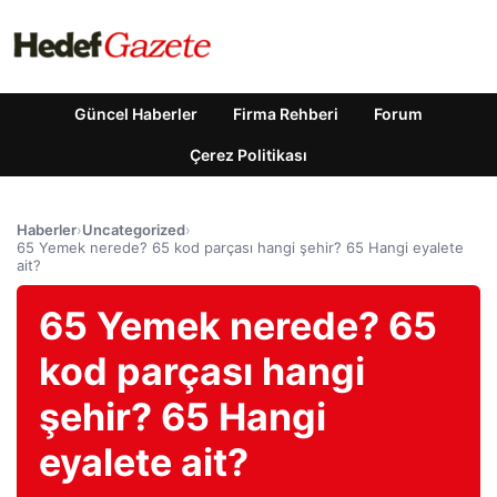
Güncel Haberler
Firma Rehberi
Forum
Çerez Politikası
Haberler
›
Uncategorized
›
65 Yemek nerede? 65 kod parçası hangi şehir? 65 Hangi eyalete
ait?
65 Yemek nerede? 65
kod parçası hangi
şehir? 65 Hangi
eyalete ait?