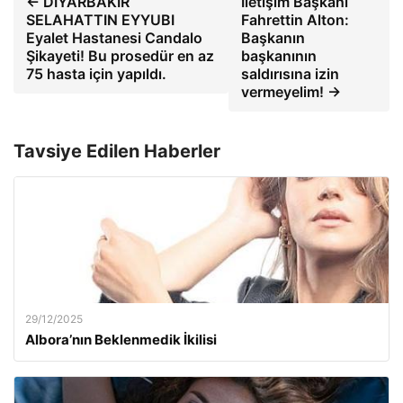
← DIYARBAKIR
İletişim Başkanı
SELAHATTIN EYYUBI
Fahrettin Alton:
Eyalet Hastanesi Candalo
Başkanın
Şikayeti! Bu prosedür en az
başkanının
75 hasta için yapıldı.
saldırısına izin
vermeyelim! →
Tavsiye Edilen Haberler
29/12/2025
Albora’nın Beklenmedik İkilisi