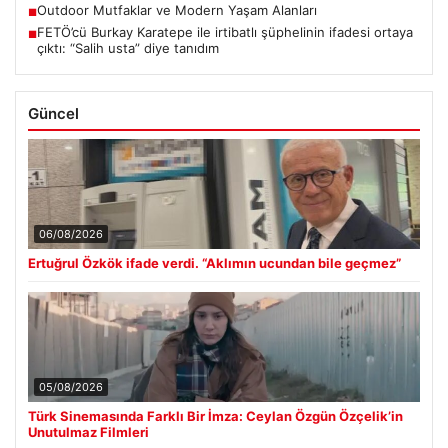
Outdoor Mutfaklar ve Modern Yaşam Alanları
■
FETÖ’cü Burkay Karatepe ile irtibatlı şüphelinin ifadesi ortaya
■
çıktı: “Salih usta” diye tanıdım
Güncel
06/08/2026
Ertuğrul Özkök ifade verdi. “Aklımın ucundan bile geçmez”
05/08/2026
Türk Sinemasında Farklı Bir İmza: Ceylan Özgün Özçelik’in
Unutulmaz Filmleri