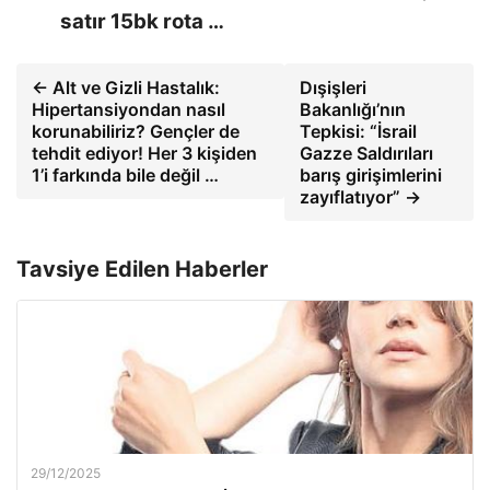
satır 15bk rota …
← Alt ve Gizli Hastalık:
Dışişleri
Hipertansiyondan nasıl
Bakanlığı’nın
korunabiliriz? Gençler de
Tepkisi: “İsrail
tehdit ediyor! Her 3 kişiden
Gazze Saldırıları
1’i farkında bile değil …
barış girişimlerini
zayıflatıyor” →
Tavsiye Edilen Haberler
29/12/2025