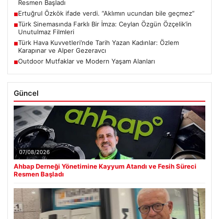
Resmen Başladı
Ertuğrul Özkök ifade verdi. “Aklımın ucundan bile geçmez”
■
Türk Sinemasında Farklı Bir İmza: Ceylan Özgün Özçelik’in
■
Unutulmaz Filmleri
Türk Hava Kuvvetleri’nde Tarih Yazan Kadınlar: Özlem
■
Karapınar ve Alper Gezeravcı
Outdoor Mutfaklar ve Modern Yaşam Alanları
■
Güncel
07/08/2026
Ahbap Derneği Yönetimine Kayyum Atandı ve Fesih Süreci
Resmen Başladı