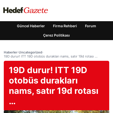
Güncel Haberler
Firma Rehberi
Forum
Çerez Politikası
Haberler
›
Uncategorized
›
19D durur! ITT 19D otobüs durakları nams, satır 19d rotası …
19D durur! ITT 19D
otobüs durakları
nams, satır 19d rotası
…