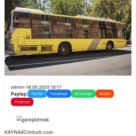
admin
•
18.05.2025 19:17
Paylaş:
Twitter
Facebook
WhatsApp
Reddit
Pinterest
KAYNAK
Cnnturk.com