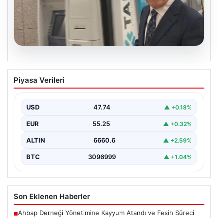
06.08.2026
Ertuğrul Özkök ifade verdi. “Aklımın
Piyasa Verileri
ucundan bile geçmez”
USD
47.74
▲ +0.18%
EUR
55.25
▲ +0.32%
ALTIN
6660.6
▲ +2.59%
BTC
3096999
▲ +1.04%
Son Eklenen Haberler
Ahbap Derneği Yönetimine Kayyum Atandı ve Fesih Süreci
■