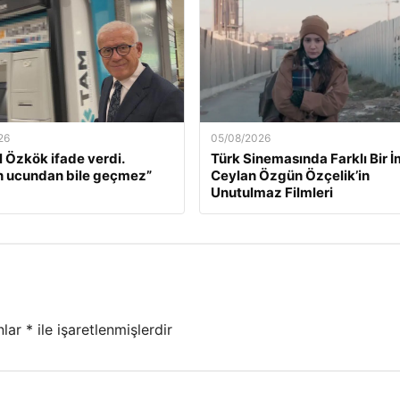
26
05/08/2026
l Özkök ifade verdi.
Türk Sinemasında Farklı Bir İ
n ucundan bile geçmez”
Ceylan Özgün Özçelik’in
Unutulmaz Filmleri
nlar
*
ile işaretlenmişlerdir