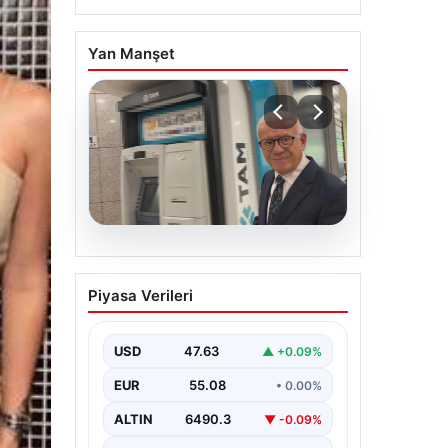
Yan Manşet
06.08.2026
Ertuğrul Özkök ifade
Piyasa Verileri
verdi. “Aklımın ucundan
bile geçmez”
USD
47.63
▲ +0.09%
EUR
55.08
• 0.00%
ALTIN
6490.3
▼ -0.09%