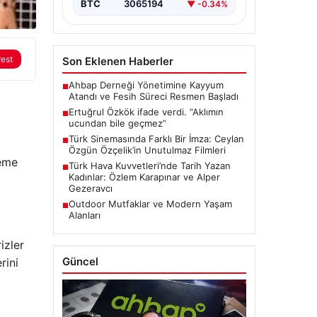
BTC
3065194
▼ -0.34%
rest
Son Eklenen Haberler
Ahbap Derneği Yönetimine Kayyum
■
Atandı ve Fesih Süreci Resmen Başladı
Ertuğrul Özkök ifade verdi. “Aklımın
■
ucundan bile geçmez”
Türk Sinemasında Farklı Bir İmza: Ceylan
■
Özgün Özçelik’in Unutulmaz Filmleri
deme
Türk Hava Kuvvetleri’nde Tarih Yazan
■
Kadınlar: Özlem Karapınar ve Alper
Gezeravcı
Outdoor Mutfaklar ve Modern Yaşam
■
Alanları
izler
Güncel
rini