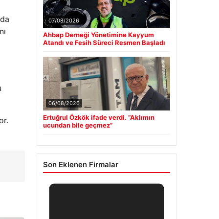
ada
07/08/2026
nı
Ahbap Derneği Yönetimine Kayyum
Atandı ve Fesih Süreci Resmen Başladı
u
06/08/2026
Ertuğrul Özkök ifade verdi. “Aklımın
or.
ucundan bile geçmez”
Son Eklenen Firmalar