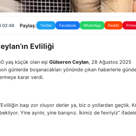
Paylaş:
6 02:49
Twitter
Facebook
WhatsApp
Reddit
Pinte
ylan’ın Evliliği
40 yaş küçük olan eşi
Gülseren Ceylan
, 28 Ağustos 2025
li, son günlerde boşanacakları yönünde çıkan haberlerle gün
vermeye karar verdi.
Evliliğin başı zor oluyor derler ya, biz o yollardan geçtik. Kr
liyor. Yine ayrılır, yine barışırız. İkimiz de fevriyiz” ifadele