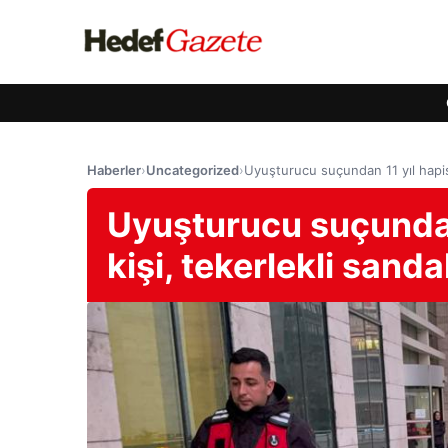
Haberler
›
Uncategorized
›
Uyuşturucu suçundan 11 yıl hapis 
Uyuşturucu suçundan 
kişi, tekerlekli sand