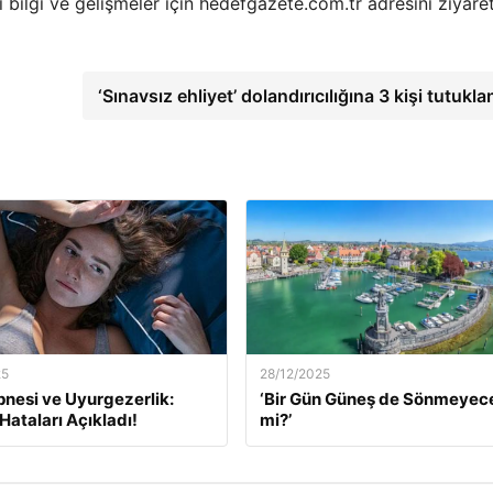
ı bilgi ve gelişmeler için hedefgazete.com.tr adresini ziyare
‘Sınavsız ehliyet’ dolandırıcılığına 3 kişi tutukl
25
28/12/2025
nesi ve Uyurgezerlik:
‘Bir Gün Güneş de Sönmeyec
ataları Açıkladı!
mi?’