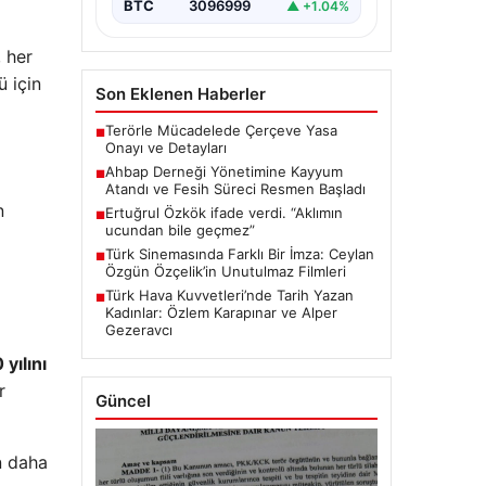
BTC
3096999
▲ +1.04%
, her
ü için
Son Eklenen Haberler
Terörle Mücadelede Çerçeve Yasa
■
Onayı ve Detayları
Ahbap Derneği Yönetimine Kayyum
■
Atandı ve Fesih Süreci Resmen Başladı
n
Ertuğrul Özkök ifade verdi. “Aklımın
■
ucundan bile geçmez”
Türk Sinemasında Farklı Bir İmza: Ceylan
■
Özgün Özçelik’in Unutulmaz Filmleri
Türk Hava Kuvvetleri’nde Tarih Yazan
■
Kadınlar: Özlem Karapınar ve Alper
Gezeravcı
 yılını
r
Güncel
n daha