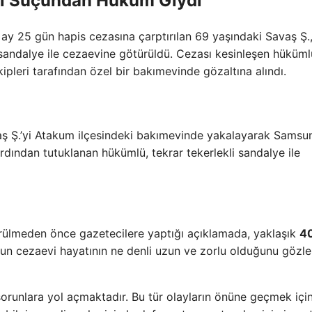
ti Suçundan Hüküm Giydi
 ay 25 gün hapis cezasına çarptırılan 69 yaşındaki Savaş Ş.
 sandalye ile cezaevine götürüldü. Cezası kesinleşen hüküml
ipleri tarafından özel bir bakımevinde gözaltına alındı.
vaş Ş.’yi Atakum ilçesindeki bakımevinde yakalayarak Samsu
ardından tutuklanan hükümlü, tekrar tekerlekli sandalye ile
rülmeden önce gazetecilere yaptığı açıklamada, yaklaşık
40
nun cezaevi hayatının ne denli uzun ve zorlu olduğunu gözle
 sorunlara yol açmaktadır. Bu tür olayların önüne geçmek içi