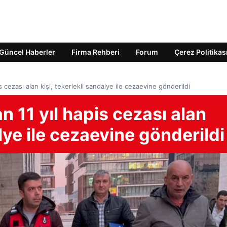
Güncel Haberler
Firma Rehberi
Forum
Çerez Politikas
cezası alan kişi, tekerlekli sandalye ile cezaevine gönderildi
11 yıl hapis cezası alan
alye ile cezaevine gönderildi