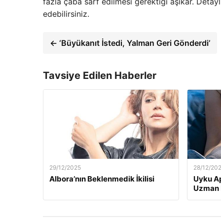
fazla çaba sarf edilmesi gerektiği aşikar. Detayl
edebilirsiniz.
← ‘Büyükanıt İstedi, Yalman Geri Gönderdi’
Tavsiye Edilen Haberler
29/12/2025
28/12/20
Albora’nın Beklenmedik İkilisi
Uyku Ap
Uzman H