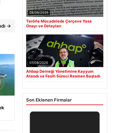
t
08/08/2026
Terörle Mücadelede Çerçeve Yasa
andı →
Onayı ve Detayları
07/08/2026
Ahbap Derneği Yönetimine Kayyum
Atandı ve Fesih Süreci Resmen Başladı
Son Eklenen Firmalar
ek