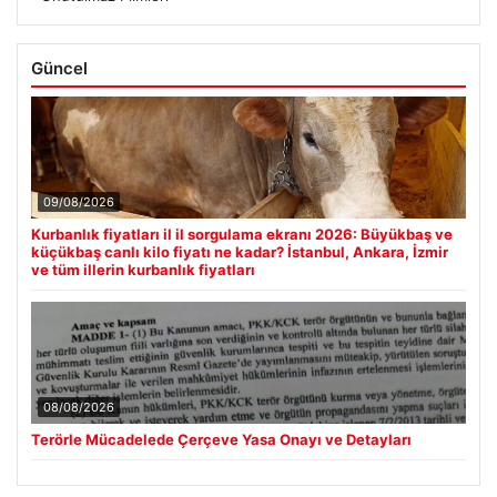
Güncel
09/08/2026
Kurbanlık fiyatları il il sorgulama ekranı 2026: Büyükbaş ve
küçükbaş canlı kilo fiyatı ne kadar? İstanbul, Ankara, İzmir
ve tüm illerin kurbanlık fiyatları
08/08/2026
Terörle Mücadelede Çerçeve Yasa Onayı ve Detayları