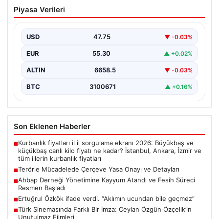
Terörle Mücadelede Çerçeve Yasa
Piyasa Verileri
Onayı ve Detayları
Türkiye’nin terörle mücadelesinde yeni bir dönemi
başlatacak önemli adımlardan biri, hazırlanan ve TBMM
USD
47.75
▼ -0.03%
Adalet…
EUR
55.30
▲ +0.02%
ALTIN
6658.5
▼ -0.03%
BTC
3100671
▲ +0.16%
Son Eklenen Haberler
Kurbanlık fiyatları il il sorgulama ekranı 2026: Büyükbaş ve
■
küçükbaş canlı kilo fiyatı ne kadar? İstanbul, Ankara, İzmir ve
tüm illerin kurbanlık fiyatları
Terörle Mücadelede Çerçeve Yasa Onayı ve Detayları
■
Ahbap Derneği Yönetimine Kayyum Atandı ve Fesih Süreci
■
Resmen Başladı
Ertuğrul Özkök ifade verdi. “Aklımın ucundan bile geçmez”
■
Türk Sinemasında Farklı Bir İmza: Ceylan Özgün Özçelik’in
■
Unutulmaz Filmleri