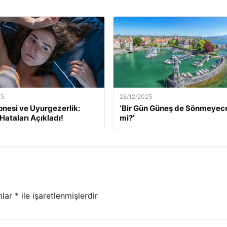
25
28/12/2025
nesi ve Uyurgezerlik:
‘Bir Gün Güneş de Sönmeyec
ataları Açıkladı!
mi?’
nlar
*
ile işaretlenmişlerdir