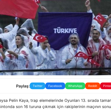
Paylaş:
Twitter
Facebook
WhatsApp
Reddit
Pinte
meysa Pelin Kaya, trap elemelerinde Oyunları 13. sırada tama
dmintonda son 16 turuna çıkmak için rakiplerinin maçının son