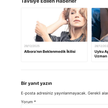
Tavsiye Edilen Haberler
29/12/2025
28/12/20
Albora’nın Beklenmedik İkilisi
Uyku Ap
Uzman H
Bir yanıt yazın
E-posta adresiniz yayınlanmayacak.
Gerekli ala
Yorum
*