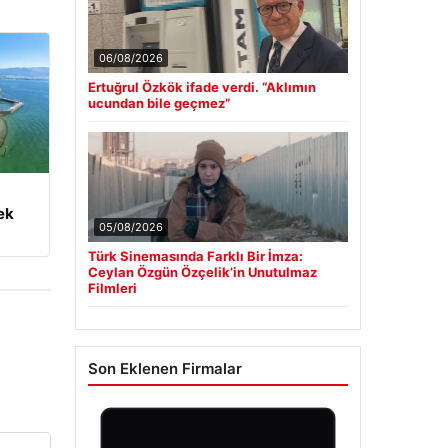
06/08/2026
Ertuğrul Özkök ifade verdi. “Aklımın
ucundan bile geçmez”
ek
05/08/2026
Türk Sinemasında Farklı Bir İmza:
Ceylan Özgün Özçelik’in Unutulmaz
Filmleri
Son Eklenen Firmalar