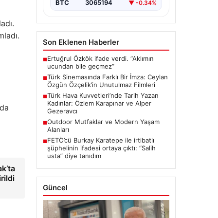
BTC
3065194
▼ -0.34%
adı.
mladı.
Son Eklenen Haberler
Ertuğrul Özkök ifade verdi. “Aklımın
■
ucundan bile geçmez”
Türk Sinemasında Farklı Bir İmza: Ceylan
■
Özgün Özçelik’in Unutulmaz Filmleri
Türk Hava Kuvvetleri’nde Tarih Yazan
■
Kadınlar: Özlem Karapınar ve Alper
nda
Gezeravcı
Outdoor Mutfaklar ve Modern Yaşam
■
Alanları
FETÖ’cü Burkay Karatepe ile irtibatlı
■
şüphelinin ifadesi ortaya çıktı: “Salih
usta” diye tanıdım
ak’ta
rildi
Güncel