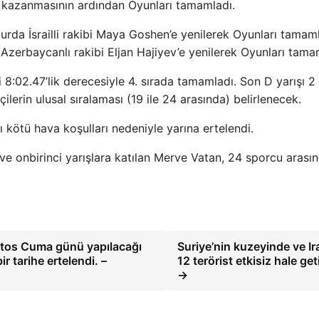
 kazanmasının ardından Oyunları tamamladı.
urda İsrailli rakibi Maya Goshen’e yenilerek Oyunları tamaml
Azerbaycanlı rakibi Eljan Hajiyev’e yenilerek Oyunları tama
i 8:02.47’lik derecesiyle 4. sırada tamamladı. Son D yarışı 2
erin ulusal sıralaması (19 ile 24 arasında) belirlenecek.
ı kötü hava koşulları nedeniyle yarına ertelendi.
e onbirinci yarışlara katılan Merve Vatan, 24 sporcu arası
stos Cuma günü yapılacağı
Suriye’nin kuzeyinde ve Ir
r tarihe ertelendi. –
12 terörist etkisiz hale geti
→