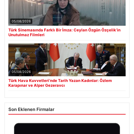
05/08/2026
Türk Sinemasında Farklı Bir İmza: Ceylan Özgün Özçelik’in
Unutulmaz Filmleri
05/08/2026
Türk Hava Kuvvetleri’nde Tarih Yazan Kadınlar: Özlem
Karapınar ve Alper Gezeravcı
Son Eklenen Firmalar