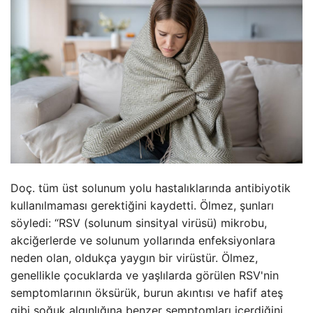
Doç. tüm üst solunum yolu hastalıklarında antibiyotik
kullanılmaması gerektiğini kaydetti. Ölmez, şunları
söyledi: “RSV (solunum sinsityal virüsü) mikrobu,
akciğerlerde ve solunum yollarında enfeksiyonlara
neden olan, oldukça yaygın bir virüstür. Ölmez,
genellikle çocuklarda ve yaşlılarda görülen RSV'nin
semptomlarının öksürük, burun akıntısı ve hafif ateş
gibi soğuk algınlığına benzer semptomları içerdiğini