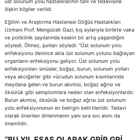
üst solunum yolu hastalıklarının tanı ve tedavisine
ilişkin bilgiler verildi.
Eğitim ve Araştırma Hastanesi Göğüs Hastalıkları
Uzmanı Prof. Mengücek Gazi, kış aylarıyla birlikte vaka
ve poliklinik sayılarında keskin bir artış yaşandığını
söyledi. Ölmez, şunları söyledi: “Üst solunum yolu
enfeksiyonu denince akla üst solunum yolunu bağlayan
organların enfeksiyonu geliyor. Üst solunum yolu
enfeksiyonları sinüsler, boğaz, burun, solunum yolları
veya akciğerler gibi vücudun solunum kısımlarında
meydana gelen ve burun akıntısı, boğaz ağrısı ve
öksürük gibi semptomlara neden olan enfeksiyonlardır.
Burun akıntısı, öksürük ve boğaz ağrısı üst solunum
yolu enfeksiyonunun en belirgin belirtileridir. Tedavi
olarak önerilen dinlenmenin yanı sıra sıvı alımı da
önemlidir.
“BU YIL ESAS OLARAK GRİP GRİ