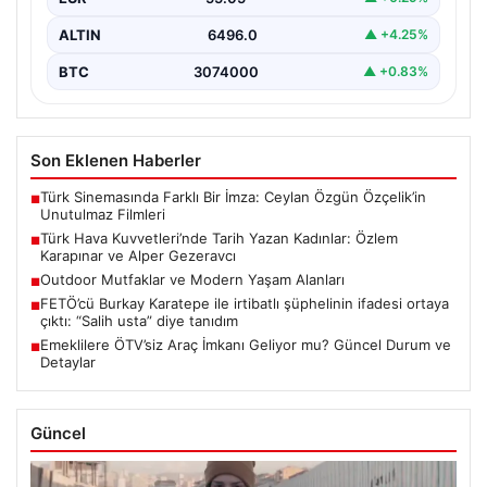
ALTIN
6496.0
▲ +4.25%
BTC
3074000
▲ +0.83%
Son Eklenen Haberler
Türk Sinemasında Farklı Bir İmza: Ceylan Özgün Özçelik’in
■
Unutulmaz Filmleri
Türk Hava Kuvvetleri’nde Tarih Yazan Kadınlar: Özlem
■
Karapınar ve Alper Gezeravcı
Outdoor Mutfaklar ve Modern Yaşam Alanları
■
FETÖ’cü Burkay Karatepe ile irtibatlı şüphelinin ifadesi ortaya
■
çıktı: “Salih usta” diye tanıdım
Emeklilere ÖTV’siz Araç İmkanı Geliyor mu? Güncel Durum ve
■
Detaylar
Güncel