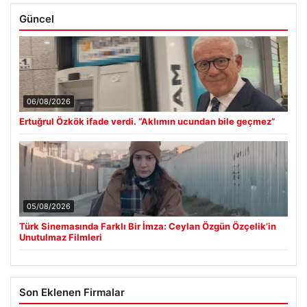
Güncel
06/08/2026
Ertuğrul Özkök ifade verdi. “Aklımın ucundan bile geçmez”
05/08/2026
Türk Sinemasında Farklı Bir İmza: Ceylan Özgün Özçelik’in
Unutulmaz Filmleri
Son Eklenen Firmalar