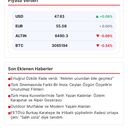
Piyasa Verileri
Ceylan Özgün Özçelik’in Unutulmaz
Filmleri
USD
47.63
▲ +0.09%
Türk sinemasında kendine özgü ve etkileyici bir anlatım
diliyle tanınan yönetmen Ceylan Özgün Özçelik,…
EUR
55.08
• 0.00%
ALTIN
6490.3
▼ -0.09%
BTC
3065194
▼ -0.34%
Son Eklenen Haberler
Ertuğrul Özkök ifade verdi. “Aklımın ucundan bile geçmez”
■
Türk Sinemasında Farklı Bir İmza: Ceylan Özgün Özçelik’in
■
Unutulmaz Filmleri
Türk Hava Kuvvetleri’nde Tarih Yazan Kadınlar: Özlem
■
Karapınar ve Alper Gezeravcı
Outdoor Mutfaklar ve Modern Yaşam Alanları
■
FETÖ’cü Burkay Karatepe ile irtibatlı şüphelinin ifadesi ortaya
■
çıktı: “Salih usta” diye tanıdım