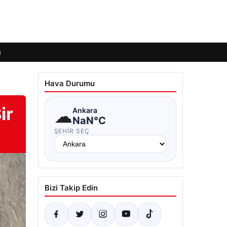
ı
Hava Durumu
ir
☁
Ankara
NaN°C
ŞEHIR SEÇ
Bizi Takip Edin