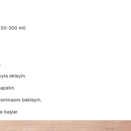
(250-300 ml)
.
yla ekleyin.
apatın.
 ısınmasını bekleyin.
 başlar.