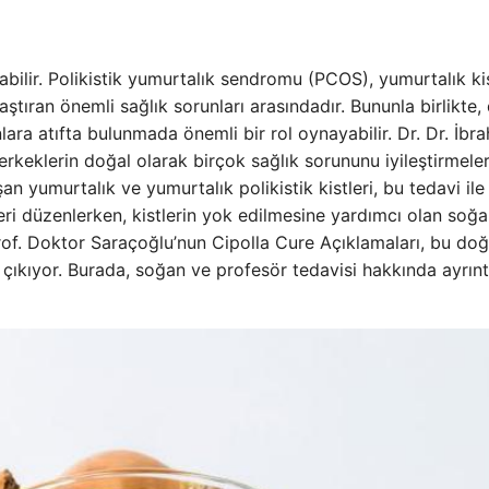
şabilir. Polikistik yumurtalık sendromu (PCOS), yumurtalık kis
laştıran önemli sağlık sorunları arasındadır. Bununla birlikte
lara atıfta bulunmada önemli bir rol oynayabilir. Dr. Dr. İbr
keklerin doğal olarak birçok sağlık sorununu iyileştirmeleri
an yumurtalık ve yumurtalık polikistik kistleri, bu tedavi ile
ri düzenlerken, kistlerin yok edilmesine yardımcı olan soğ
rof. Doktor Saraçoğlu’nun Cipolla Cure Açıklamaları, bu doğ
çıkıyor. Burada, soğan ve profesör tedavisi hakkında ayrıntıl