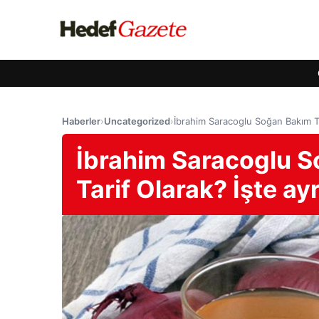
Haberler
›
Uncategorized
›
İbrahim Saracoglu Soğan Bakım Tar
İbrahim Saracoglu So
Tarif Olarak? İşte ayr