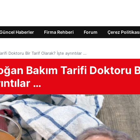
Güncel Haberler
Firma Rehberi
Forum
Çerez Politikas
ifi Doktoru Bir Tarif Olarak? İşte ayrıntılar …
ğan Bakım Tarifi Doktoru B
ıntılar …