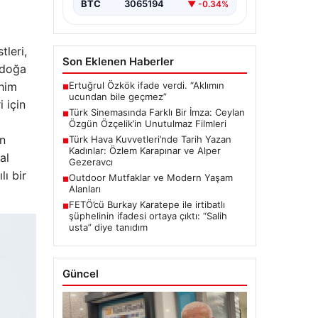
BTC
3065194
▼ -0.34%
tleri,
Son Eklenen Haberler
, doğa
Ertuğrul Özkök ifade verdi. “Aklımın
ahim
■
ucundan bile geçmez”
 için
Türk Sinemasında Farklı Bir İmza: Ceylan
■
Özgün Özçelik’in Unutulmaz Filmleri
an
Türk Hava Kuvvetleri’nde Tarih Yazan
■
Kadınlar: Özlem Karapınar ve Alper
al
Gezeravcı
ı bir
Outdoor Mutfaklar ve Modern Yaşam
■
Alanları
FETÖ’cü Burkay Karatepe ile irtibatlı
■
şüphelinin ifadesi ortaya çıktı: “Salih
usta” diye tanıdım
Güncel