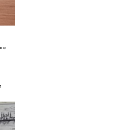
ına
n