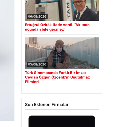
06/08/2026
Ertuğrul Özkök ifade verdi. “Aklımın
ucundan bile geçmez”
05/08/2026
Türk Sinemasında Farklı Bir İmza:
Ceylan Özgün Özçelik’in Unutulmaz
Filmleri
Son Eklenen Firmalar