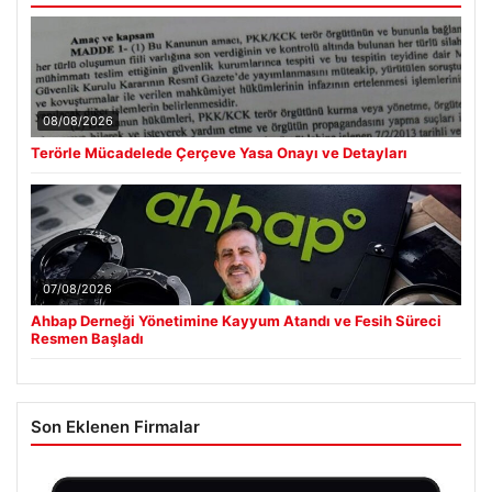
08/08/2026
Terörle Mücadelede Çerçeve Yasa Onayı ve Detayları
07/08/2026
Ahbap Derneği Yönetimine Kayyum Atandı ve Fesih Süreci
Resmen Başladı
Son Eklenen Firmalar