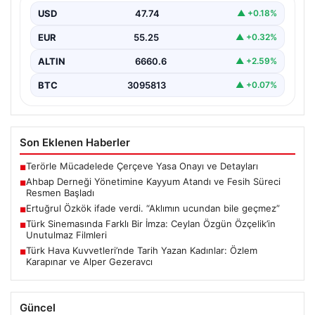
kamuoyunda geniş yankı bulan Ahbap Derneği ile ilgili…
USD
47.74
▲ +0.18%
EUR
55.25
▲ +0.32%
ALTIN
6660.6
▲ +2.59%
BTC
3095813
▲ +0.07%
Son Eklenen Haberler
Terörle Mücadelede Çerçeve Yasa Onayı ve Detayları
■
Ahbap Derneği Yönetimine Kayyum Atandı ve Fesih Süreci
■
Resmen Başladı
Ertuğrul Özkök ifade verdi. “Aklımın ucundan bile geçmez”
■
Türk Sinemasında Farklı Bir İmza: Ceylan Özgün Özçelik’in
■
Unutulmaz Filmleri
Türk Hava Kuvvetleri’nde Tarih Yazan Kadınlar: Özlem
■
Karapınar ve Alper Gezeravcı
Güncel