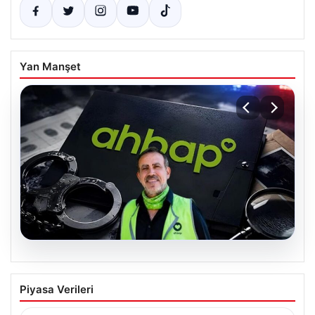
Yan Manşet
07.08.2026
Ahbap Derneği Yönetimine Kayyum
Piyasa Verileri
Atandı ve Fesih Süreci Resmen Başladı
İstanbul Asliye Hukuk Mahkemesi, son zamanlarda