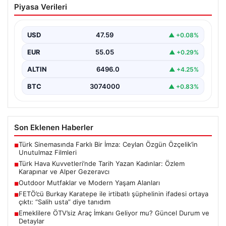
Piyasa Verileri
Kadınlar: Özlem Karapınar ve Alper
Gezeravcı
USD
47.59
▲ +0.08%
Türkiye’nin savunma ve askeri tarihine yeni bir sayfa
ekleyen YAŞ kararları, Türk Hava Kuvvetleri’nde…
EUR
55.05
▲ +0.29%
ALTIN
6496.0
▲ +4.25%
BTC
3074000
▲ +0.83%
Son Eklenen Haberler
Türk Sinemasında Farklı Bir İmza: Ceylan Özgün Özçelik’in
■
Unutulmaz Filmleri
Türk Hava Kuvvetleri’nde Tarih Yazan Kadınlar: Özlem
■
Karapınar ve Alper Gezeravcı
Outdoor Mutfaklar ve Modern Yaşam Alanları
■
FETÖ’cü Burkay Karatepe ile irtibatlı şüphelinin ifadesi ortaya
■
çıktı: “Salih usta” diye tanıdım
Emeklilere ÖTV’siz Araç İmkanı Geliyor mu? Güncel Durum ve
■
Detaylar