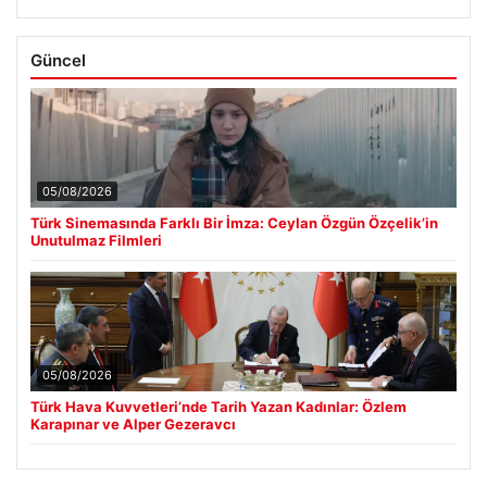
Güncel
05/08/2026
Türk Sinemasında Farklı Bir İmza: Ceylan Özgün Özçelik’in
Unutulmaz Filmleri
05/08/2026
Türk Hava Kuvvetleri’nde Tarih Yazan Kadınlar: Özlem
Karapınar ve Alper Gezeravcı