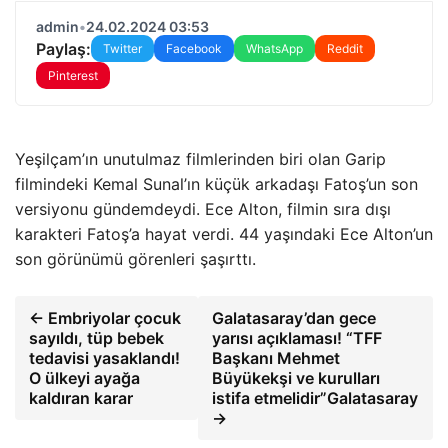
admin
•
24.02.2024 03:53
Paylaş:
Twitter
Facebook
WhatsApp
Reddit
Pinterest
Yeşilçam’ın unutulmaz filmlerinden biri olan Garip
filmindeki Kemal Sunal’ın küçük arkadaşı Fatoş’un son
versiyonu gündemdeydi. Ece Alton, filmin sıra dışı
karakteri Fatoş’a hayat verdi. 44 yaşındaki Ece Alton’un
son görünümü görenleri şaşırttı.
← Embriyolar çocuk
Galatasaray’dan gece
sayıldı, tüp bebek
yarısı açıklaması! “TFF
tedavisi yasaklandı!
Başkanı Mehmet
O ülkeyi ayağa
Büyükekşi ve kurulları
kaldıran karar
istifa etmelidir”Galatasaray
→