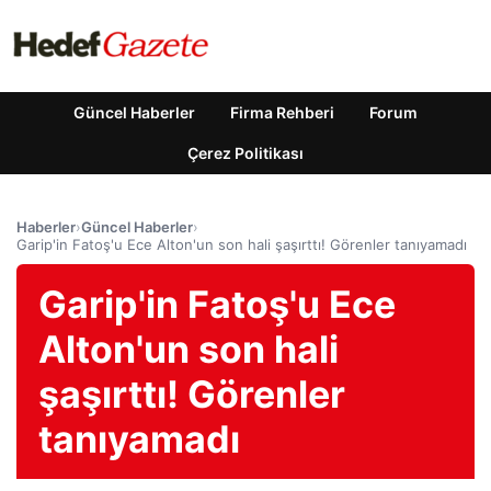
Güncel Haberler
Firma Rehberi
Forum
Çerez Politikası
Haberler
›
Güncel Haberler
›
Garip'in Fatoş'u Ece Alton'un son hali şaşırttı! Görenler tanıyamadı
Garip'in Fatoş'u Ece
Alton'un son hali
şaşırttı! Görenler
tanıyamadı