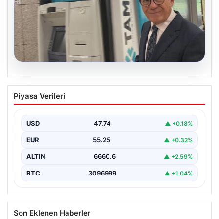
06.08.2026
Ertuğrul Özkök ifade verdi. “Aklımın
Piyasa Verileri
ucundan bile geçmez”
USD
47.74
▲ +0.18%
EUR
55.25
▲ +0.32%
ALTIN
6660.6
▲ +2.59%
BTC
3096999
▲ +1.04%
Son Eklenen Haberler