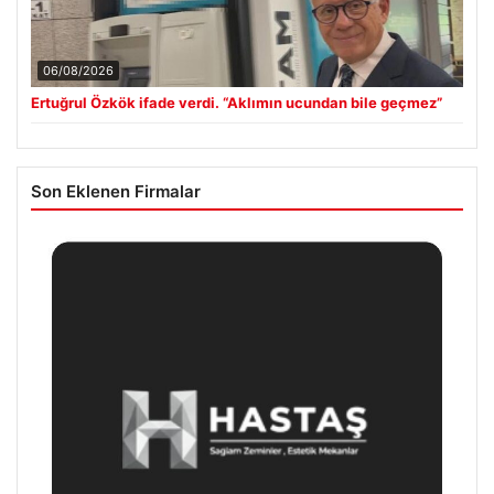
06/08/2026
Ertuğrul Özkök ifade verdi. “Aklımın ucundan bile geçmez”
Son Eklenen Firmalar