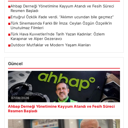
Ahbap Derneği Yönetimine Kayyum Atandı ve Fesih Süreci
■
Resmen Başladı
Ertuğrul Özkök ifade verdi. “Aklımın ucundan bile geçmez”
■
Türk Sinemasında Farklı Bir İmza: Ceylan Özgün Özçelik’in
■
Unutulmaz Filmleri
Türk Hava Kuvvetleri’nde Tarih Yazan Kadınlar: Özlem
■
Karapınar ve Alper Gezeravcı
Outdoor Mutfaklar ve Modern Yaşam Alanları
■
Güncel
07/08/2026
Ahbap Derneği Yönetimine Kayyum Atandı ve Fesih Süreci
Resmen Başladı