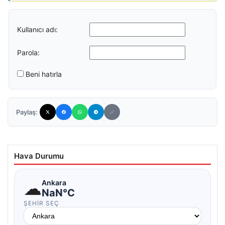
Kullanıcı adı:
Parola:
Beni hatırla
Paylaş:
Hava Durumu
☁
Ankara
NaN°C
ŞEHIR SEÇ