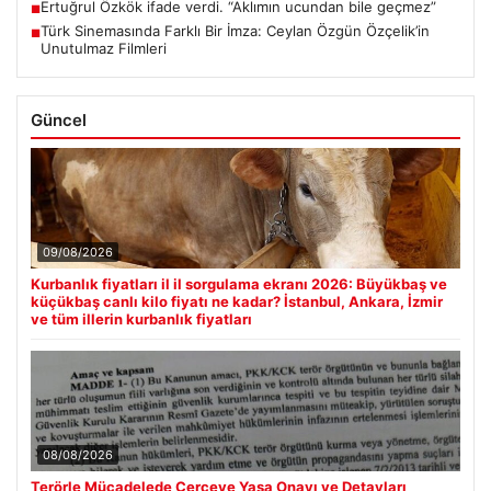
Ertuğrul Özkök ifade verdi. “Aklımın ucundan bile geçmez”
■
Türk Sinemasında Farklı Bir İmza: Ceylan Özgün Özçelik’in
■
Unutulmaz Filmleri
Güncel
09/08/2026
Kurbanlık fiyatları il il sorgulama ekranı 2026: Büyükbaş ve
küçükbaş canlı kilo fiyatı ne kadar? İstanbul, Ankara, İzmir
ve tüm illerin kurbanlık fiyatları
08/08/2026
Terörle Mücadelede Çerçeve Yasa Onayı ve Detayları