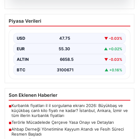
08.08.2026
Terörle Mücadelede Çerçeve Yasa
Piyasa Verileri
Onayı ve Detayları
Türkiye'nin terörle mücadelesinde yeni bir dönemi
başlatacak önemli adımlardan biri, hazırlanan ve TBMM
USD
47.75
▼ -0.03%
Adalet…
EUR
55.30
▲ +0.02%
ALTIN
6658.5
▼ -0.03%
BTC
3100671
▲ +0.16%
Son Eklenen Haberler
Kurbanlık fiyatları il il sorgulama ekranı 2026: Büyükbaş ve
■
küçükbaş canlı kilo fiyatı ne kadar? İstanbul, Ankara, İzmir ve
tüm illerin kurbanlık fiyatları
Terörle Mücadelede Çerçeve Yasa Onayı ve Detayları
■
Ahbap Derneği Yönetimine Kayyum Atandı ve Fesih Süreci
■
Resmen Başladı