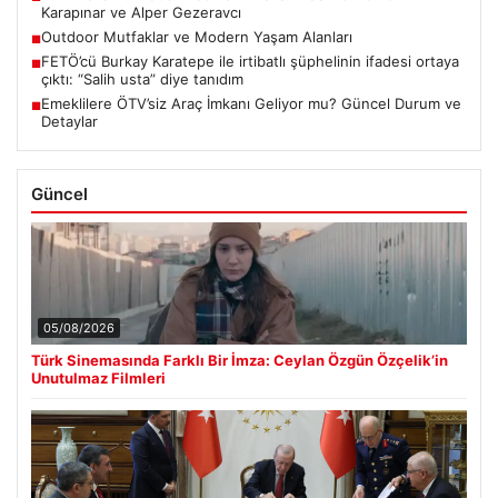
Karapınar ve Alper Gezeravcı
Outdoor Mutfaklar ve Modern Yaşam Alanları
■
FETÖ’cü Burkay Karatepe ile irtibatlı şüphelinin ifadesi ortaya
■
çıktı: “Salih usta” diye tanıdım
Emeklilere ÖTV’siz Araç İmkanı Geliyor mu? Güncel Durum ve
■
Detaylar
Güncel
05/08/2026
Türk Sinemasında Farklı Bir İmza: Ceylan Özgün Özçelik’in
Unutulmaz Filmleri