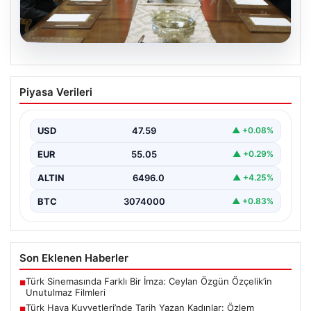
05.08.2026
Türk Hava Kuvvetleri’nde Tarih Yazan
Piyasa Verileri
Kadınlar: Özlem Karapınar ve Alper
Gezeravcı
USD
47.59
▲ +0.08%
Türkiye'nin savunma ve askeri tarihine yeni bir sayfa
ekleyen YAŞ kararları, Türk Hava Kuvvetleri'nde…
EUR
55.05
▲ +0.29%
ALTIN
6496.0
▲ +4.25%
BTC
3074000
▲ +0.83%
Son Eklenen Haberler
Türk Sinemasında Farklı Bir İmza: Ceylan Özgün Özçelik’in
■
Unutulmaz Filmleri
Türk Hava Kuvvetleri’nde Tarih Yazan Kadınlar: Özlem
■