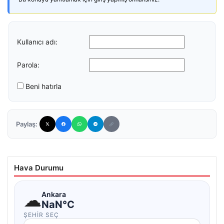
Kullanıcı adı:
Parola:
Beni hatırla
Paylaş:
Hava Durumu
☁
Ankara
NaN°C
ŞEHIR SEÇ