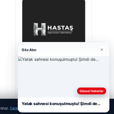
×
Göz Atın
Prenses Night Club
29/04/2026
Güncel Haberler
Yatak sahnesi konuşulmuştu! Şimdi de…
ıyoruz.
Çerez Politikamız
Reddet
Kabul Et