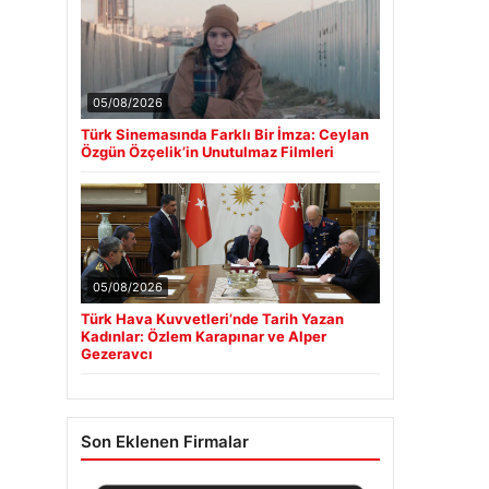
05/08/2026
Türk Sinemasında Farklı Bir İmza: Ceylan
Özgün Özçelik’in Unutulmaz Filmleri
05/08/2026
Türk Hava Kuvvetleri’nde Tarih Yazan
Kadınlar: Özlem Karapınar ve Alper
Gezeravcı
Son Eklenen Firmalar