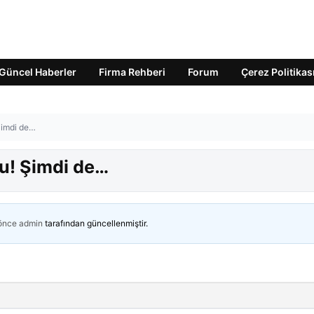
Güncel Haberler
Firma Rehberi
Forum
Çerez Politikas
Şimdi de…
u! Şimdi de…
 önce
admin
tarafından güncellenmiştir.