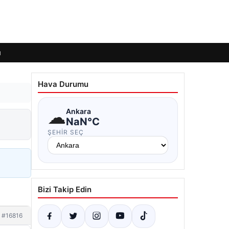
ı
Hava Durumu
☁
Ankara
NaN°C
ŞEHIR SEÇ
Bizi Takip Edin
#16816