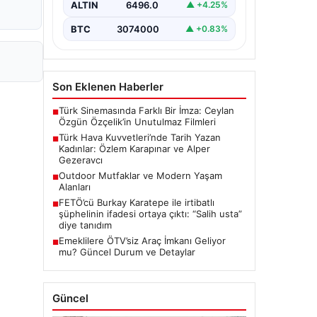
ALTIN
6496.0
▲ +4.25%
BTC
3074000
▲ +0.83%
Son Eklenen Haberler
Türk Sinemasında Farklı Bir İmza: Ceylan
■
Özgün Özçelik’in Unutulmaz Filmleri
Türk Hava Kuvvetleri’nde Tarih Yazan
■
Kadınlar: Özlem Karapınar ve Alper
Gezeravcı
Outdoor Mutfaklar ve Modern Yaşam
■
Alanları
FETÖ’cü Burkay Karatepe ile irtibatlı
■
şüphelinin ifadesi ortaya çıktı: “Salih usta”
diye tanıdım
Emeklilere ÖTV’siz Araç İmkanı Geliyor
■
mu? Güncel Durum ve Detaylar
Güncel