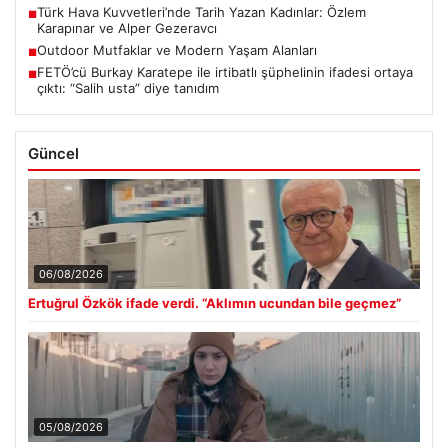
Türk Hava Kuvvetleri’nde Tarih Yazan Kadınlar: Özlem
■
Karapınar ve Alper Gezeravcı
Outdoor Mutfaklar ve Modern Yaşam Alanları
■
FETÖ’cü Burkay Karatepe ile irtibatlı şüphelinin ifadesi ortaya
■
çıktı: “Salih usta” diye tanıdım
Güncel
06/08/2026
Ertuğrul Özkök ifade verdi. “Aklımın ucundan bile geçmez”
05/08/2026