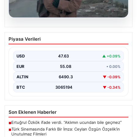
05.08.2026
Türk Sinemasında Farklı Bir İmza:
Piyasa Verileri
Ceylan Özgün Özçelik’in Unutulmaz
Filmleri
USD
47.63
▲ +0.09%
Türk sinemasında kendine özgü ve etkileyici bir anlatım
diliyle tanınan yönetmen Ceylan Özgün Özçelik,…
EUR
55.08
• 0.00%
ALTIN
6490.3
▼ -0.09%
BTC
3065194
▼ -0.34%
Son Eklenen Haberler
Ertuğrul Özkök ifade verdi. “Aklımın ucundan bile geçmez”
■
Türk Sinemasında Farklı Bir İmza: Ceylan Özgün Özçelik’in
■
Unutulmaz Filmleri