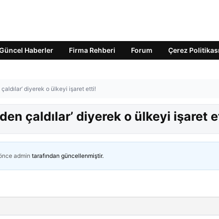
Güncel Haberler
Firma Rehberi
Forum
Çerez Politikas
çaldılar’ diyerek o ülkeyi işaret etti!
den çaldılar’ diyerek o ülkeyi işaret et
 önce
admin
tarafından güncellenmiştir.