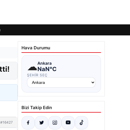
ı
Hava Durumu
☁
Ankara
ti!
NaN°C
ŞEHIR SEÇ
Bizi Takip Edin
#16427