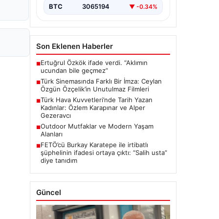
BTC
3065194
▼ -0.34%
Son Eklenen Haberler
Ertuğrul Özkök ifade verdi. “Aklımın
■
ucundan bile geçmez”
Türk Sinemasında Farklı Bir İmza: Ceylan
■
Özgün Özçelik’in Unutulmaz Filmleri
Türk Hava Kuvvetleri’nde Tarih Yazan
■
Kadınlar: Özlem Karapınar ve Alper
Gezeravcı
Outdoor Mutfaklar ve Modern Yaşam
■
Alanları
FETÖ’cü Burkay Karatepe ile irtibatlı
■
şüphelinin ifadesi ortaya çıktı: “Salih usta”
diye tanıdım
Güncel