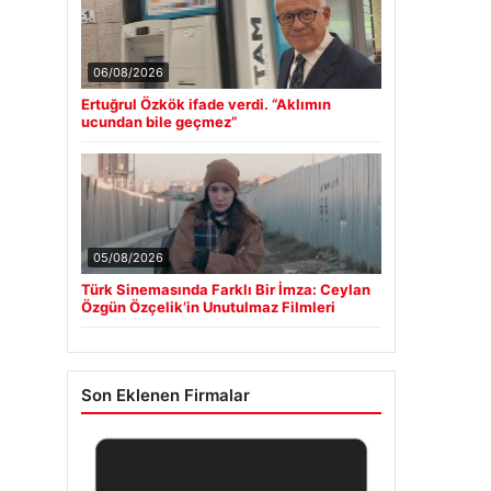
06/08/2026
Ertuğrul Özkök ifade verdi. “Aklımın
ucundan bile geçmez”
05/08/2026
Türk Sinemasında Farklı Bir İmza: Ceylan
Özgün Özçelik’in Unutulmaz Filmleri
Son Eklenen Firmalar