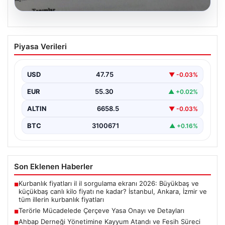
08.08.2026
Terörle Mücadelede Çerçeve Yasa
Piyasa Verileri
Onayı ve Detayları
Türkiye'nin terörle mücadelesinde yeni bir dönemi
başlatacak önemli adımlardan biri, hazırlanan ve TBMM
USD
47.75
▼ -0.03%
Adalet…
EUR
55.30
▲ +0.02%
ALTIN
6658.5
▼ -0.03%
BTC
3100671
▲ +0.16%
Son Eklenen Haberler
Kurbanlık fiyatları il il sorgulama ekranı 2026: Büyükbaş ve
■
küçükbaş canlı kilo fiyatı ne kadar? İstanbul, Ankara, İzmir ve
tüm illerin kurbanlık fiyatları
Terörle Mücadelede Çerçeve Yasa Onayı ve Detayları
■
Ahbap Derneği Yönetimine Kayyum Atandı ve Fesih Süreci
■