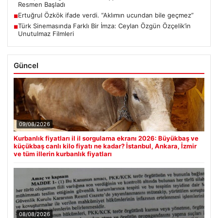
Resmen Başladı
Ertuğrul Özkök ifade verdi. “Aklımın ucundan bile geçmez”
■
Türk Sinemasında Farklı Bir İmza: Ceylan Özgün Özçelik’in
■
Unutulmaz Filmleri
Güncel
09/08/2026
Kurbanlık fiyatları il il sorgulama ekranı 2026: Büyükbaş ve
küçükbaş canlı kilo fiyatı ne kadar? İstanbul, Ankara, İzmir
ve tüm illerin kurbanlık fiyatları
08/08/2026