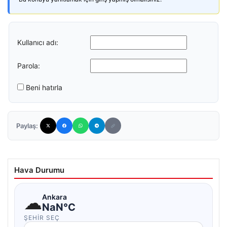
Kullanıcı adı:
Parola:
Beni hatırla
Paylaş:
Hava Durumu
☁
Ankara
NaN°C
ŞEHIR SEÇ