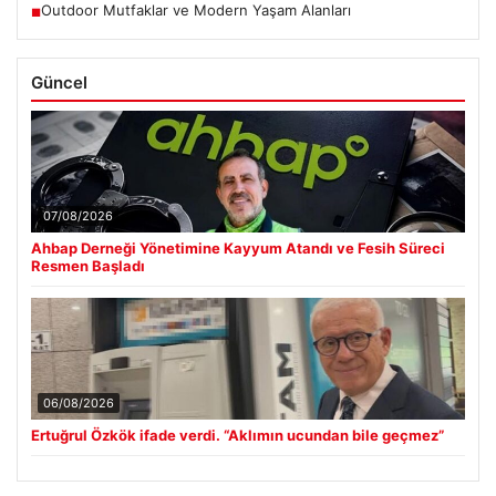
Outdoor Mutfaklar ve Modern Yaşam Alanları
■
Güncel
07/08/2026
Ahbap Derneği Yönetimine Kayyum Atandı ve Fesih Süreci
Resmen Başladı
06/08/2026
Ertuğrul Özkök ifade verdi. “Aklımın ucundan bile geçmez”