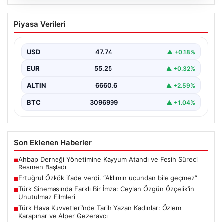
06.08.2026
Ertuğrul Özkök ifade verdi. “Aklımın
Piyasa Verileri
ucundan bile geçmez”
USD
47.74
▲ +0.18%
EUR
55.25
▲ +0.32%
ALTIN
6660.6
▲ +2.59%
BTC
3096999
▲ +1.04%
Son Eklenen Haberler
Ahbap Derneği Yönetimine Kayyum Atandı ve Fesih Süreci
■
Resmen Başladı
Ertuğrul Özkök ifade verdi. “Aklımın ucundan bile geçmez”
■
Türk Sinemasında Farklı Bir İmza: Ceylan Özgün Özçelik’in
■
Unutulmaz Filmleri
Türk Hava Kuvvetleri’nde Tarih Yazan Kadınlar: Özlem
■
Karapınar ve Alper Gezeravcı