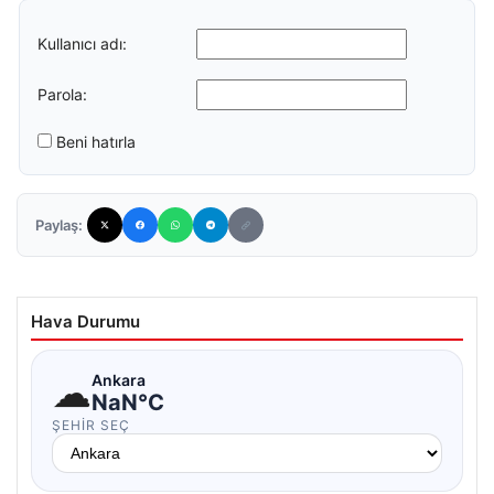
Kullanıcı adı:
Parola:
Beni hatırla
Paylaş:
Hava Durumu
☁
Ankara
NaN°C
ŞEHIR SEÇ