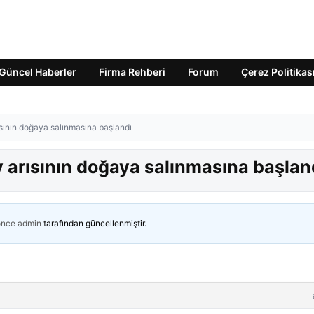
Güncel Haberler
Firma Rehberi
Forum
Çerez Politikas
sının doğaya salınmasına başlandı
 arısının doğaya salınmasına başlan
önce
admin
tarafından güncellenmiştir.