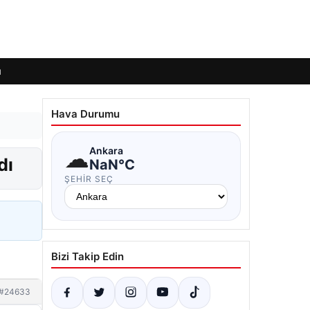
ı
Hava Durumu
☁
Ankara
dı
NaN°C
ŞEHIR SEÇ
Bizi Takip Edin
#24633