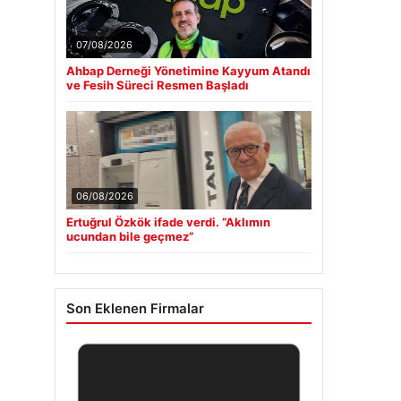
07/08/2026
Ahbap Derneği Yönetimine Kayyum Atandı
ve Fesih Süreci Resmen Başladı
06/08/2026
Ertuğrul Özkök ifade verdi. “Aklımın
ucundan bile geçmez”
Son Eklenen Firmalar