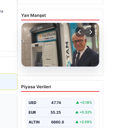
na
Yan Manşet
06.08.2026
Ertuğrul Özkök ifade
Piyasa Verileri
verdi. “Aklımın ucundan
bile geçmez”
USD
47.74
▲ +0.18%
EUR
55.25
▲ +0.32%
ALTIN
6660.6
▲ +2.59%