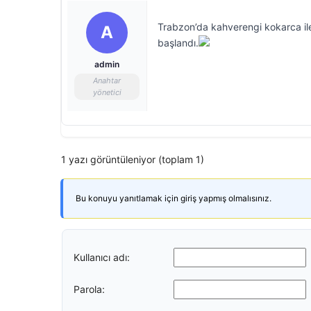
Trabzon’da kahverengi kokarca ile
A
başlandı.
admin
Anahtar
yönetici
1 yazı görüntüleniyor (toplam 1)
Bu konuyu yanıtlamak için giriş yapmış olmalısınız.
Kullanıcı adı:
Parola: