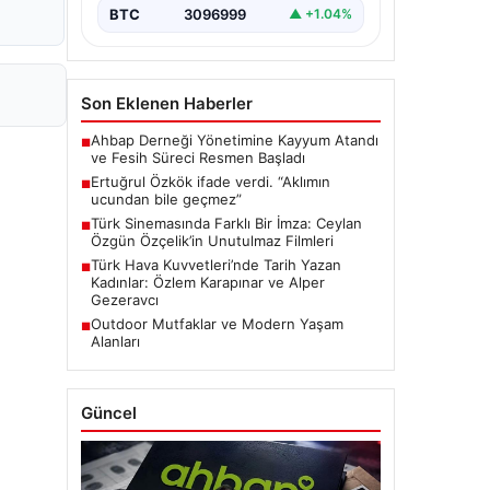
BTC
3096999
▲ +1.04%
Son Eklenen Haberler
Ahbap Derneği Yönetimine Kayyum Atandı
■
ve Fesih Süreci Resmen Başladı
Ertuğrul Özkök ifade verdi. “Aklımın
■
ucundan bile geçmez”
Türk Sinemasında Farklı Bir İmza: Ceylan
■
Özgün Özçelik’in Unutulmaz Filmleri
Türk Hava Kuvvetleri’nde Tarih Yazan
■
Kadınlar: Özlem Karapınar ve Alper
Gezeravcı
Outdoor Mutfaklar ve Modern Yaşam
■
Alanları
Güncel