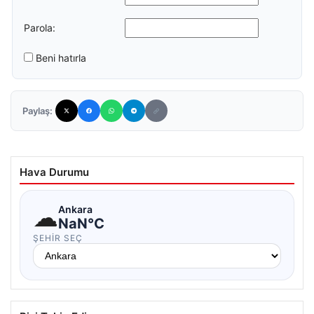
Parola:
Beni hatırla
Paylaş:
Hava Durumu
☁
Ankara
NaN°C
ŞEHIR SEÇ