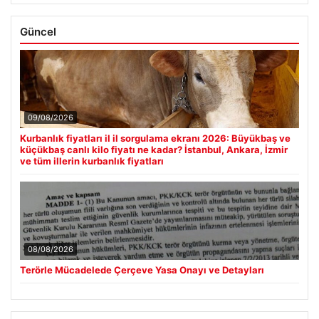
Güncel
09/08/2026
Kurbanlık fiyatları il il sorgulama ekranı 2026: Büyükbaş ve
küçükbaş canlı kilo fiyatı ne kadar? İstanbul, Ankara, İzmir
ve tüm illerin kurbanlık fiyatları
08/08/2026
Terörle Mücadelede Çerçeve Yasa Onayı ve Detayları