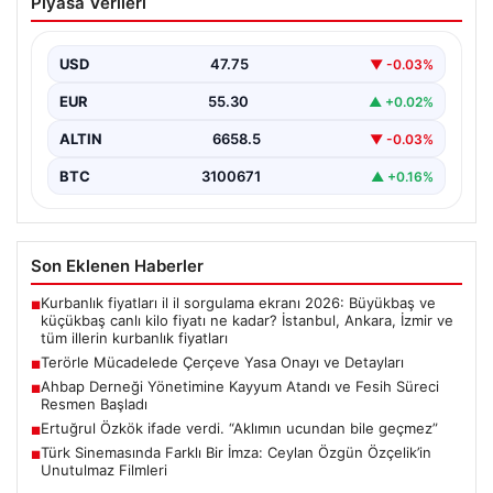
Piyasa Verileri
Onayı ve Detayları
Türkiye'nin terörle mücadelesinde yeni bir dönemi
başlatacak önemli adımlardan biri, hazırlanan ve TBMM
USD
47.75
▼ -0.03%
Adalet…
EUR
55.30
▲ +0.02%
ALTIN
6658.5
▼ -0.03%
BTC
3100671
▲ +0.16%
Son Eklenen Haberler
Kurbanlık fiyatları il il sorgulama ekranı 2026: Büyükbaş ve
■
küçükbaş canlı kilo fiyatı ne kadar? İstanbul, Ankara, İzmir ve
tüm illerin kurbanlık fiyatları
Terörle Mücadelede Çerçeve Yasa Onayı ve Detayları
■
Ahbap Derneği Yönetimine Kayyum Atandı ve Fesih Süreci
■
Resmen Başladı
Ertuğrul Özkök ifade verdi. “Aklımın ucundan bile geçmez”
■
Türk Sinemasında Farklı Bir İmza: Ceylan Özgün Özçelik’in
■
Unutulmaz Filmleri