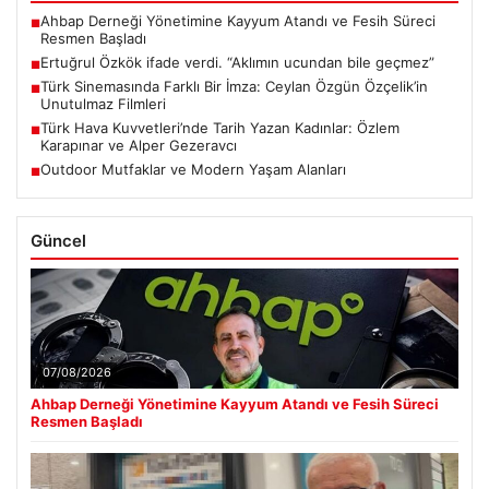
Ahbap Derneği Yönetimine Kayyum Atandı ve Fesih Süreci
■
Resmen Başladı
Ertuğrul Özkök ifade verdi. “Aklımın ucundan bile geçmez”
■
Türk Sinemasında Farklı Bir İmza: Ceylan Özgün Özçelik’in
■
Unutulmaz Filmleri
Türk Hava Kuvvetleri’nde Tarih Yazan Kadınlar: Özlem
■
Karapınar ve Alper Gezeravcı
Outdoor Mutfaklar ve Modern Yaşam Alanları
■
Güncel
07/08/2026
Ahbap Derneği Yönetimine Kayyum Atandı ve Fesih Süreci
Resmen Başladı