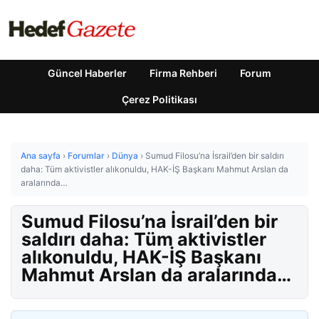
Güncel Haberler
Firma Rehberi
Forum
Çerez Politikası
Ana sayfa
›
Forumlar
›
Dünya
›
Sumud Filosu’na İsrail’den bir saldırı
daha: Tüm aktivistler alıkonuldu, HAK-İŞ Başkanı Mahmut Arslan da
aralarında…
Sumud Filosu’na İsrail’den bir
saldırı daha: Tüm aktivistler
alıkonuldu, HAK-İŞ Başkanı
Mahmut Arslan da aralarında…