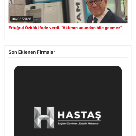
06/08/2026
Ertuğrul Özkök ifade verdi. “Aklımın ucundan bile geçmez”
Son Eklenen Firmalar