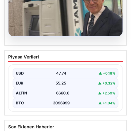
06.08.2026
Ertuğrul Özkök ifade verdi. “Aklımın
Piyasa Verileri
ucundan bile geçmez”
USD
47.74
▲ +0.18%
EUR
55.25
▲ +0.32%
ALTIN
6660.6
▲ +2.59%
BTC
3096999
▲ +1.04%
Son Eklenen Haberler