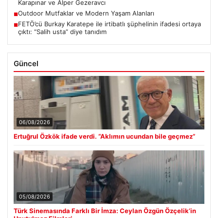
Karapınar ve Alper Gezeravcı
Outdoor Mutfaklar ve Modern Yaşam Alanları
■
FETÖ’cü Burkay Karatepe ile irtibatlı şüphelinin ifadesi ortaya
■
çıktı: “Salih usta” diye tanıdım
Güncel
06/08/2026
Ertuğrul Özkök ifade verdi. “Aklımın ucundan bile geçmez”
05/08/2026
Türk Sinemasında Farklı Bir İmza: Ceylan Özgün Özçelik’in