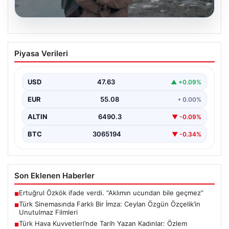
05.08.2026
Türk Sinemasında Farklı Bir İmza:
Piyasa Verileri
Ceylan Özgün Özçelik’in Unutulmaz
Filmleri
USD
47.63
▲ +0.09%
Türk sinemasında kendine özgü ve etkileyici bir anlatım
diliyle tanınan yönetmen Ceylan Özgün Özçelik,…
EUR
55.08
• 0.00%
ALTIN
6490.3
▼ -0.09%
BTC
3065194
▼ -0.34%
Son Eklenen Haberler
Ertuğrul Özkök ifade verdi. “Aklımın ucundan bile geçmez”
■
Türk Sinemasında Farklı Bir İmza: Ceylan Özgün Özçelik’in
■
Unutulmaz Filmleri
Türk Hava Kuvvetleri’nde Tarih Yazan Kadınlar: Özlem
■