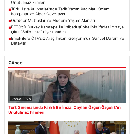
Unutulmaz Filmleri
Türk Hava Kuvvetleri’nde Tarih Yazan Kadınlar: Özlem
■
Karapınar ve Alper Gezeravcı
Outdoor Mutfaklar ve Modern Yaşam Alanları
■
FETÖ’cü Burkay Karatepe ile irtibatlı şüphelinin ifadesi ortaya
■
çıktı: “Salih usta” diye tanıdım
Emeklilere ÖTV’siz Araç İmkanı Geliyor mu? Güncel Durum ve
■
Detaylar
Güncel
05/08/2026
Türk Sinemasında Farklı Bir İmza: Ceylan Özgün Özçelik’in
Unutulmaz Filmleri