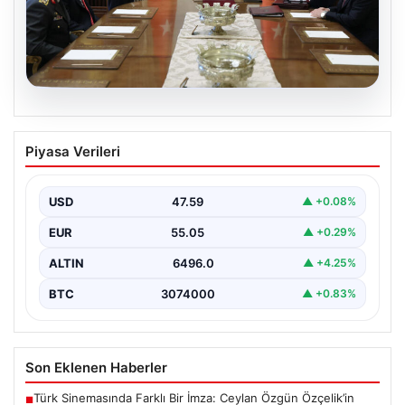
05.08.2026
Türk Hava Kuvvetleri’nde Tarih Yazan
Piyasa Verileri
Kadınlar: Özlem Karapınar ve Alper
Gezeravcı
USD
47.59
▲ +0.08%
Türkiye'nin savunma ve askeri tarihine yeni bir sayfa
ekleyen YAŞ kararları, Türk Hava Kuvvetleri'nde…
EUR
55.05
▲ +0.29%
ALTIN
6496.0
▲ +4.25%
BTC
3074000
▲ +0.83%
Son Eklenen Haberler
Türk Sinemasında Farklı Bir İmza: Ceylan Özgün Özçelik’in
■