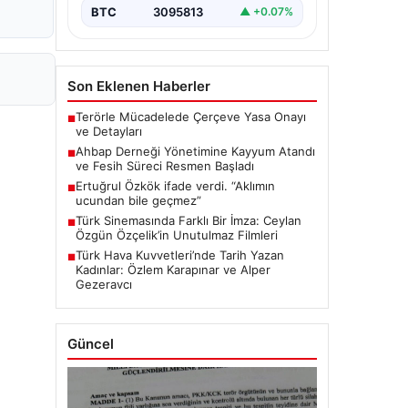
BTC
3095813
▲ +0.07%
Son Eklenen Haberler
Terörle Mücadelede Çerçeve Yasa Onayı
■
ve Detayları
Ahbap Derneği Yönetimine Kayyum Atandı
■
ve Fesih Süreci Resmen Başladı
Ertuğrul Özkök ifade verdi. “Aklımın
■
ucundan bile geçmez”
Türk Sinemasında Farklı Bir İmza: Ceylan
■
Özgün Özçelik’in Unutulmaz Filmleri
Türk Hava Kuvvetleri’nde Tarih Yazan
■
Kadınlar: Özlem Karapınar ve Alper
Gezeravcı
Güncel