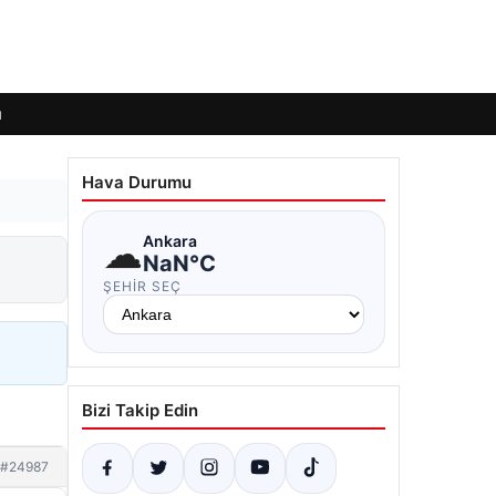
ı
Hava Durumu
☁
Ankara
NaN°C
ŞEHIR SEÇ
Bizi Takip Edin
#24987