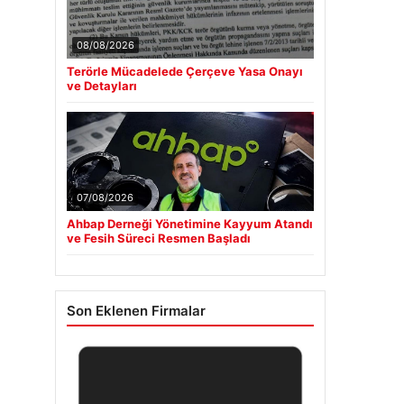
08/08/2026
Terörle Mücadelede Çerçeve Yasa Onayı
ve Detayları
07/08/2026
Ahbap Derneği Yönetimine Kayyum Atandı
ve Fesih Süreci Resmen Başladı
Son Eklenen Firmalar