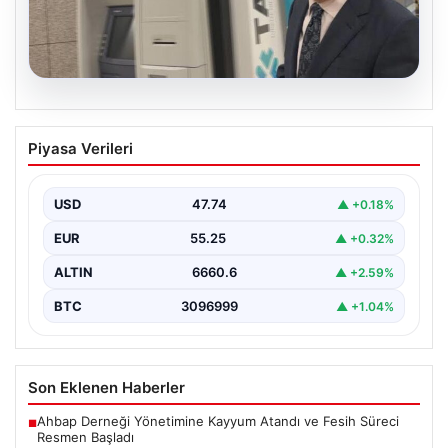
06.08.2026
Ertuğrul Özkök ifade verdi. “Aklımın
Piyasa Verileri
ucundan bile geçmez”
USD
47.74
▲ +0.18%
EUR
55.25
▲ +0.32%
ALTIN
6660.6
▲ +2.59%
BTC
3096999
▲ +1.04%
Son Eklenen Haberler
Ahbap Derneği Yönetimine Kayyum Atandı ve Fesih Süreci
■
Resmen Başladı