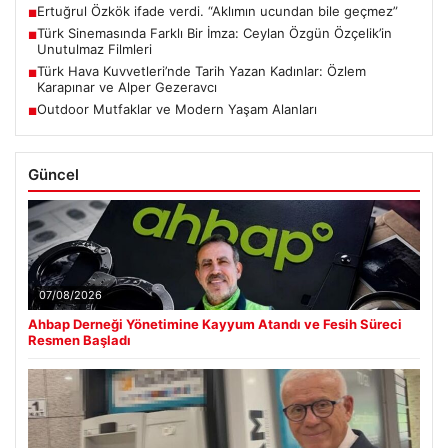
Ertuğrul Özkök ifade verdi. “Aklımın ucundan bile geçmez”
■
Türk Sinemasında Farklı Bir İmza: Ceylan Özgün Özçelik’in
■
Unutulmaz Filmleri
Türk Hava Kuvvetleri’nde Tarih Yazan Kadınlar: Özlem
■
Karapınar ve Alper Gezeravcı
Outdoor Mutfaklar ve Modern Yaşam Alanları
■
Güncel
07/08/2026
Ahbap Derneği Yönetimine Kayyum Atandı ve Fesih Süreci
Resmen Başladı