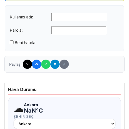
Kullanıcı adı:
Parola:
Beni hatırla
Paylaş:
Hava Durumu
☁
Ankara
NaN°C
ŞEHIR SEÇ