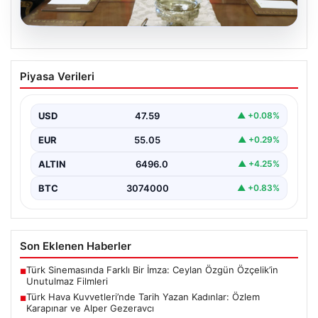
05.08.2026
Türk Hava Kuvvetleri’nde Tarih Yazan
Piyasa Verileri
Kadınlar: Özlem Karapınar ve Alper
Gezeravcı
USD
47.59
▲ +0.08%
Türkiye'nin savunma ve askeri tarihine yeni bir sayfa
ekleyen YAŞ kararları, Türk Hava Kuvvetleri'nde…
EUR
55.05
▲ +0.29%
ALTIN
6496.0
▲ +4.25%
BTC
3074000
▲ +0.83%
Son Eklenen Haberler
Türk Sinemasında Farklı Bir İmza: Ceylan Özgün Özçelik’in
■
Unutulmaz Filmleri
Türk Hava Kuvvetleri’nde Tarih Yazan Kadınlar: Özlem
■
Karapınar ve Alper Gezeravcı