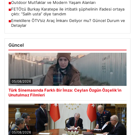
Outdoor Mutfaklar ve Modern Yaşam Alanları
■
FETÖ’cü Burkay Karatepe ile irtibatlı şüphelinin ifadesi ortaya
■
çıktı: “Salih usta” diye tanıdım
Emeklilere ÖTV’siz Araç İmkanı Geliyor mu? Güncel Durum ve
■
Detaylar
Güncel
05/08/2026
Türk Sinemasında Farklı Bir İmza: Ceylan Özgün Özçelik’in
Unutulmaz Filmleri
05/08/2026