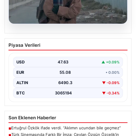
05.08.2026
Türk Sinemasında Farklı Bir İmza:
Piyasa Verileri
Ceylan Özgün Özçelik’in Unutulmaz
Filmleri
USD
47.63
▲ +0.09%
Türk sinemasında kendine özgü ve etkileyici bir anlatım
diliyle tanınan yönetmen Ceylan Özgün Özçelik,…
EUR
55.08
• 0.00%
ALTIN
6490.3
▼ -0.09%
BTC
3065194
▼ -0.34%
Son Eklenen Haberler
Ertuğrul Özkök ifade verdi. “Aklımın ucundan bile geçmez”
■
Türk Sinemasında Farklı Bir İmza: Ceylan Özgün Özçelik’in
■