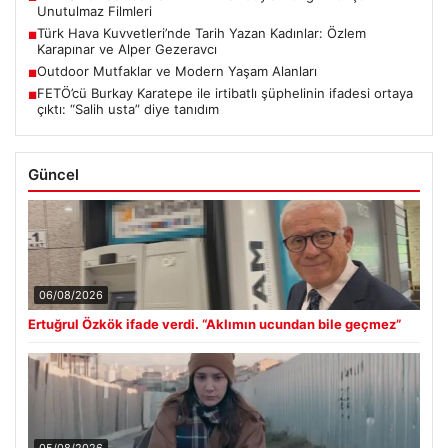
Unutulmaz Filmleri
Türk Hava Kuvvetleri’nde Tarih Yazan Kadınlar: Özlem
■
Karapınar ve Alper Gezeravcı
Outdoor Mutfaklar ve Modern Yaşam Alanları
■
FETÖ’cü Burkay Karatepe ile irtibatlı şüphelinin ifadesi ortaya
■
çıktı: “Salih usta” diye tanıdım
Güncel
06/08/2026
Ertuğrul Özkök ifade verdi. “Aklımın ucundan bile geçmez”