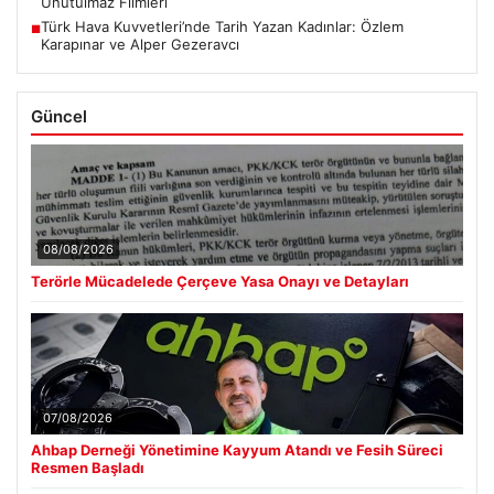
Unutulmaz Filmleri
Türk Hava Kuvvetleri’nde Tarih Yazan Kadınlar: Özlem
■
Karapınar ve Alper Gezeravcı
Güncel
08/08/2026
Terörle Mücadelede Çerçeve Yasa Onayı ve Detayları
07/08/2026
Ahbap Derneği Yönetimine Kayyum Atandı ve Fesih Süreci
Resmen Başladı