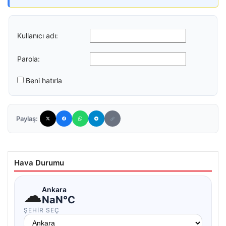
Kullanıcı adı:
Parola:
Beni hatırla
Paylaş:
Hava Durumu
☁
Ankara
NaN°C
ŞEHIR SEÇ