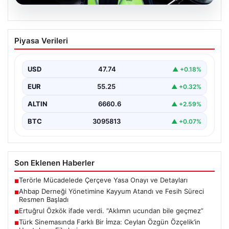
07.08.2026
Ahbap Derneği Yönetimine Kayyum
Piyasa Verileri
Atandı ve Fesih Süreci Resmen Başladı
İstanbul Asliye Hukuk Mahkemesi, son zamanlarda
kamuoyunda geniş yankı bulan Ahbap Derneği ile ilgili…
USD
47.74
▲ +0.18%
EUR
55.25
▲ +0.32%
ALTIN
6660.6
▲ +2.59%
BTC
3095813
▲ +0.07%
Son Eklenen Haberler
Terörle Mücadelede Çerçeve Yasa Onayı ve Detayları
■
Ahbap Derneği Yönetimine Kayyum Atandı ve Fesih Süreci
■
Resmen Başladı
Ertuğrul Özkök ifade verdi. “Aklımın ucundan bile geçmez”
■
Türk Sinemasında Farklı Bir İmza: Ceylan Özgün Özçelik’in
■