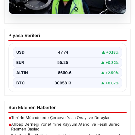
07.08.2026
Ahbap Derneği Yönetimine Kayyum
Piyasa Verileri
Atandı ve Fesih Süreci Resmen Başladı
İstanbul Asliye Hukuk Mahkemesi, son zamanlarda
kamuoyunda geniş yankı bulan Ahbap Derneği ile ilgili…
USD
47.74
▲ +0.18%
EUR
55.25
▲ +0.32%
ALTIN
6660.6
▲ +2.59%
BTC
3095813
▲ +0.07%
Son Eklenen Haberler
Terörle Mücadelede Çerçeve Yasa Onayı ve Detayları
■
Ahbap Derneği Yönetimine Kayyum Atandı ve Fesih Süreci
■
Resmen Başladı