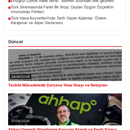
Ertuğrul Özkök ifade verdi. “Aklımın ucundan bile geçmez”
■
Türk Sinemasında Farklı Bir İmza: Ceylan Özgün Özçelik’in
■
Unutulmaz Filmleri
Türk Hava Kuvvetleri’nde Tarih Yazan Kadınlar: Özlem
■
Karapınar ve Alper Gezeravcı
Güncel
08/08/2026
Terörle Mücadelede Çerçeve Yasa Onayı ve Detayları
07/08/2026
Ahbap Derneği Yönetimine Kayyum Atandı ve Fesih Süreci