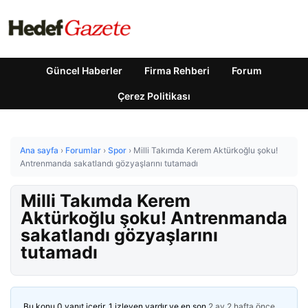
Güncel Haberler
Firma Rehberi
Forum
Çerez Politikası
Ana sayfa
›
Forumlar
›
Spor
›
Milli Takımda Kerem Aktürkoğlu şoku!
Antrenmanda sakatlandı gözyaşlarını tutamadı
Milli Takımda Kerem
Aktürkoğlu şoku! Antrenmanda
sakatlandı gözyaşlarını
tutamadı
Bu konu 0 yanıt içerir, 1 izleyen vardır ve en son
2 ay 2 hafta önce